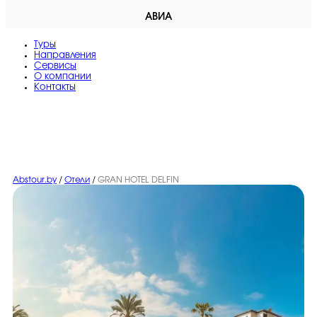
АВИА
Туры
Направления
Сервисы
O компании
Контакты
Abstour.by
/
Отели
/
GRAN HOTEL DELFIN