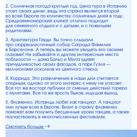
2. Солнечная погода круглый год. Цена тура в Испанию
стоит своих денег, ведь эта страна является второй
во всей Европе по количеству солнечных дней в году.
Средиземноморский климат отлично подходит
для семейного отдыха и с детьми, и с пожилыми
родителями.
3. Архитектура Гауди. Вы точно слышали
про сюрреалистичный собор Саграда Фамилия
в Барселоне. А теперь вы можете увидеть его своими
глазами! Не забывайте и другие интересные места
поблизости — дома Бальо и Мила удивят
причудливостью своих фасадов, а парк Гуэля —
миллионами осколков из цветного стекла.
4. Коррида. Это развлечение в наши дни считается
спорным, однако от этого интерес к нему не угасает.
Все тот же восторг публики от смелых действий тореро
с мулетами. Все та же ярость быков, ищущая выход.
5. Фламенко. Испанцы любят как танцуют. А танцуют
они лучше всех в Европе. Визит в страну фламенко
поможет вам получить бесценные уроки танцев, а также
поучаствовать в многочисленных фестивалях.
Смотреть больше