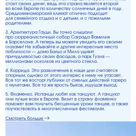
стоит своих денег, ведь эта страна является второй
во всей Европе по количеству солнечных дней в году.
Средиземноморский климат отлично подходит
для семейного отдыха и с детьми, и с пожилыми
родителями.
3. Архитектура Гауди. Вы точно слышали
про сюрреалистичный собор Саграда Фамилия
в Барселоне. А теперь вы можете увидеть его своими
глазами! Не забывайте и другие интересные места
поблизости — дома Бальо и Мила удивят
причудливостью своих фасадов, а парк Гуэля —
миллионами осколков из цветного стекла.
4. Коррида. Это развлечение в наши дни считается
спорным, однако от этого интерес к нему не угасает.
Все тот же восторг публики от смелых действий тореро
с мулетами. Все та же ярость быков, ищущая выход.
5. Фламенко. Испанцы любят как танцуют. А танцуют
они лучше всех в Европе. Визит в страну фламенко
поможет вам получить бесценные уроки танцев, а также
поучаствовать в многочисленных фестивалях.
Смотреть больше