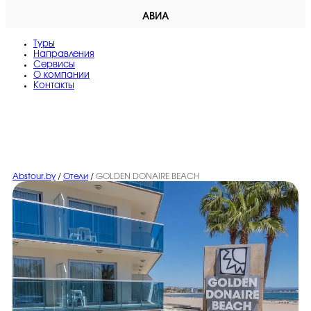
АВИА
Туры
Направления
Сервисы
O компании
Контакты
Abstour.by
/
Отели
/
GOLDEN DONAIRE BEACH