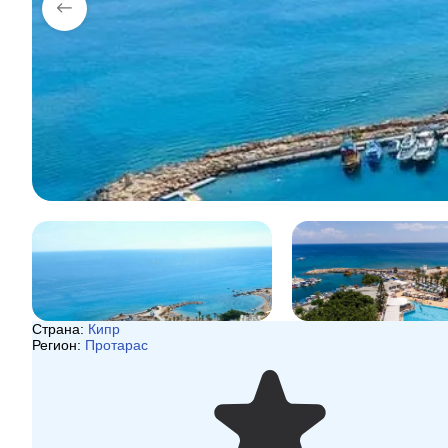
Страна:
Кипр
Регион:
Протарас