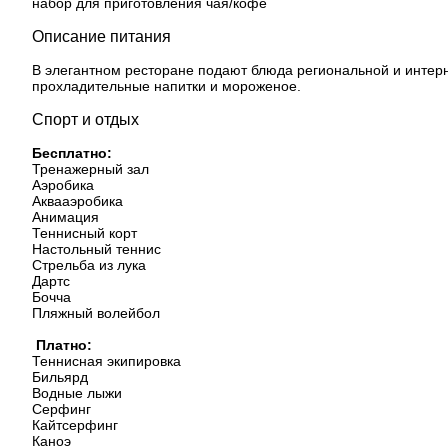
набор для приготовления чая/кофе
Описание питания
В элегантном ресторане подают блюда региональной и интерна
прохладительные напитки и мороженое.
Спорт и отдых
Бесплатно:
Тренажерный зал
Аэробика
Аквааэробика
Анимация
Теннисный корт
Настольный теннис
Стрельба из лука
Дартс
Бочча
Пляжный волейбол
Платно:
Теннисная экипировка
Бильярд
Водные лыжи
Серфинг
Кайтсерфинг
Каноэ