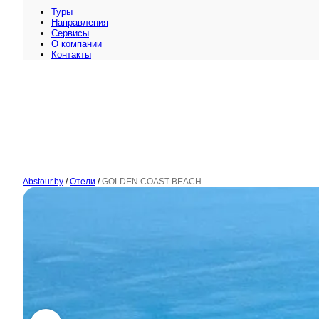
Туры
Направления
Сервисы
O компании
Контакты
Abstour.by
/
Отели
/
GOLDEN COAST BEACH