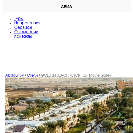
АВИА
Туры
Направления
Сервисы
O компании
Контакты
Abstour.by
/
Отели
/
GOLDEN BEACH RESORT (Ex. Movie Gate)