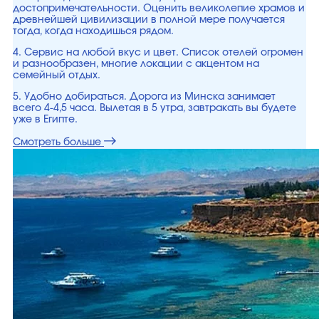
достопримечательности. Оценить великолепие храмов и
древнейшей цивилизации в полной мере получается
тогда, когда находишься рядом.
4. Сервис на любой вкус и цвет. Список отелей огромен
и разнообразен, многие локации с акцентом на
семейный отдых.
5. Удобно добираться. Дорога из Минска занимает
всего 4-4,5 часа. Вылетая в 5 утра, завтракать вы будете
уже в Египте.
Смотреть больше