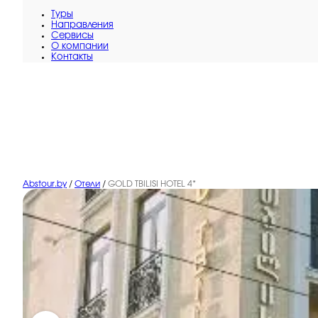
Туры
Направления
Сервисы
O компании
Контакты
Abstour.by
/
Отели
/
GOLD TBILISI HOTEL 4*