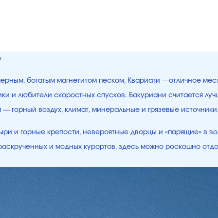
ю
 черным, богатым магнетитом песком, Квариати —отличное мес
щики и любители скоростных спусков. Бакуриани считается лу
ым — горный воздух, климат, минеральные и грязевые источни
ри и горные крепости, невероятные дворцы и «парящие» в во
е раскрученных и модных курортов, здесь можно роскошно отд