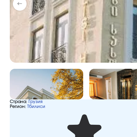
Страна:
Грузия
Регион:
Тбилиси