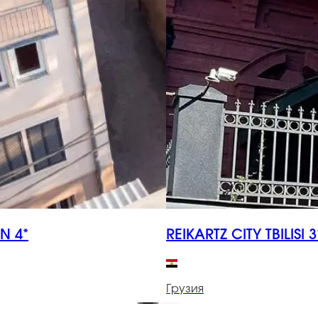
N 4*
REIKARTZ CITY TBILISI 3
Грузия