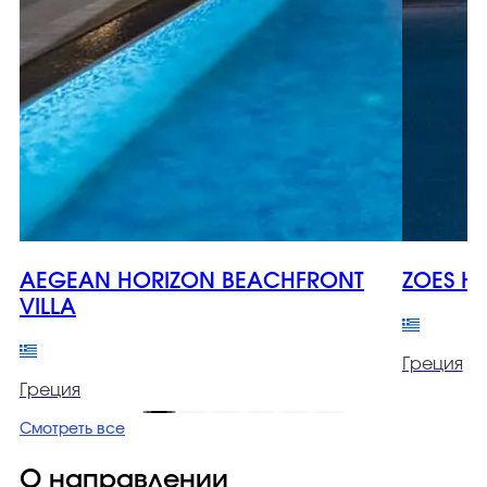
AEGEAN HORIZON BEACHFRONT
ZOES H
VILLA
Греция
Греция
Смотреть все
О направлении