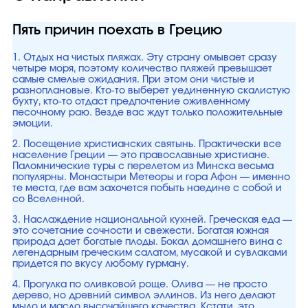
Пять причин поехать в Грецию
1. Отдых на чистых пляжах. Эту страну омывает сразу
четыре моря, поэтому количество пляжей превышает
самые смелые ожидания. При этом они чистые и
разноплановые. Кто-то выберет уединенную скалистую
бухту, кто-то отдаст предпочтение оживленному
песочному раю. Везде вас ждут только положительные
эмоции.
2. Посещение христианских святынь. Практически все
население Греции — это православные христиане.
Паломнические туры с перелетом из Минска весьма
популярны. Монастыри Метеоры и гора Афон — именно
те места, где вам захочется побыть наедине с собой и
со Вселенной.
3. Наслаждение национальной кухней. Греческая еда —
это сочетание сочности и свежести. Богатая южная
природа дает богатые плоды. Бокал домашнего вина с
легендарным греческим салатом, мусакой и сувлаками
придется по вкусу любому гурману.
4. Прогулка по оливковой роще. Олива — не просто
дерево, но древний символ эллинов. Из него делают
мыло и масло высочайшего качества. Кстати, это