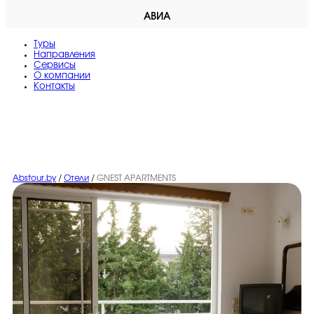
АВИА
Туры
Направления
Сервисы
O компании
Контакты
Abstour.by
/
Отели
/
GNEST APARTMENTS