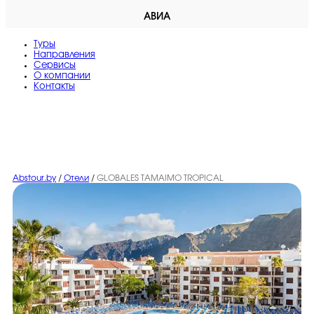
АВИА
Туры
Направления
Сервисы
O компании
Контакты
Abstour.by
/
Отели
/
GLOBALES TAMAIMO TROPICAL