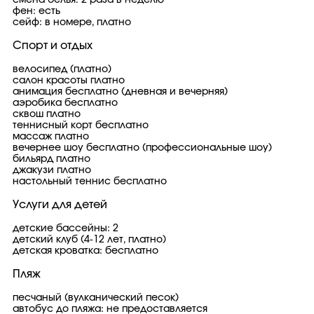
смена белья: 2 раза в неделю
фен: есть
сейф: в номере, платно
Спорт и отдых
велосипед (платно)
салон красоты платно
анимация бесплатно (дневная и вечерняя)
аэробика бесплатно
сквош платно
теннисный корт бесплатно
массаж платно
вечернее шоу бесплатно (профессиональные шоу)
бильярд платно
джакузи платно
настольный теннис бесплатно
Услуги для детей
детские бассейны: 2
детский клуб (4-12 лет, платно)
детская кроватка: бесплатно
Пляж
песчаный (вулканический песок)
автобус до пляжа: не предоставляется