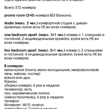
Одно здание разной этажности (4–5 этажей).
Всего 372 номера:
promo room (2+0)
номера БЕЗ балкона;
studio (макс. 2 чел.)
комфортная студия с диван-
кроватью, кухня есть НЕ во всех номерах;
one bedroom apart. (макс. 3+1 чел.)
номер с 1 спальней и
гостиной, 2 индивидуальные кровати, кухня есть НЕ во
всех номерах;
two bedroom apart. (макс. 5+1 чел.)
номер с 2 спальнями
и гостиной, 4 индивидуальные кровати, кухня есть НЕ во
всех номерах.
В номерах:
мини-кухня (плита, мини-холодильник, микроволновая
печь, чайник, тостер)
ванна или душ
балкон
уборка номера: 6 раз в неделю
телевизор: есть
пол: керамическая плитка
смена полотенец: 6 раз в неделю
телефон
Интернет: Wi-Fi, платно