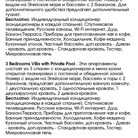
планировки с гостиной и обеденной зоной. Номер с
видом на Эгейское море и бассейн с 2 балконов. Для
дополнительного удобства предлагает дополнительный
туалет.
Бесплатно
: Индивидуальный кондиционер
(кондиционеры в каждой спальне), Спутниковое
телевидение, Русские каналы, Wi-Fi интернет, Душ,
Балкон/Терраса, Приборы для приготовления чая и кофе,
Банные принадлежности, Холодильник, Кофе-машина,
Кухонный уголок, Частный бассейн, доп.кровать - Диван
- кровать, доп.кровать - Стандартная кровать, Тостер,
Микроволновая печь
3 Bedrooms Villa with Private Pool
- Эти апартаменты
состоят из 3 спален с кондиционером и мини-кухни
открытой планировки с гостиной и обеденной зоной.
Номер с видом на Эгейское море, бассейн и горы с 2
балконов, предлагает дополнительную ванную комнату,
1 двуспальную кровать, 2 односпальные кровати, 1
двухъярусную кровать, 2 дивана-кровати.
Бесплатно
: Индивидуальный кондиционер
(кондиционеры в каждой спальне), Спутниковое
телевидение, Русские каналы, Wi-Fi интернет, Душ,
Балкон/Терраса, Приборы для приготовления чая и кофе,
Банные принадлежности, Холодильник, Кофе-машина,
Кухонный уголок, Частный бассейн, доп.кровать - Диван
- кровать, доп.кровать - Стандартная кровать, Тостер,
Микроволновая печь