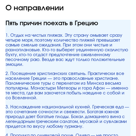
О направлении
Пять причин поехать в Грецию
1. Отдых на чистых пляжах. Эту страну омывает сразу
четыре моря, поэтому количество пляжей превышает
самые смелые ожидания. При этом они чистые и
разноплановые. Кто-то выберет уединенную скалистую
бухту, кто-то отдаст предпочтение оживленному
песочному раю. Везде вас ждут только положительные
эмоции.
2. Посещение христианских святынь. Практически все
население Греции — это православные христиане.
Паломнические туры с перелетом из Минска весьма
популярны. Монастыри Метеоры и гора Афон — именно
те места, где вам захочется побыть наедине с собой и
со Вселенной.
3. Наслаждение национальной кухней. Греческая еда —
это сочетание сочности и свежести. Богатая южная
природа дает богатые плоды. Бокал домашнего вина с
легендарным греческим салатом, мусакой и сувлаками
придется по вкусу любому гурману.
4. Прогулка по оливковой роще. Олива — не просто