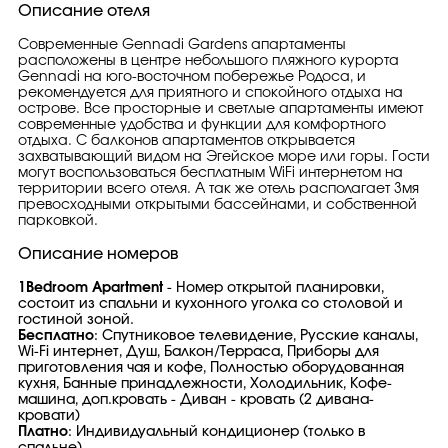
Описание отеля
Современные Gennadi Gardens апартаменты
расположены в центре небольшого пляжного курорта
Gennadi на юго-восточном побережье Родоса, и
рекомендуется для приятного и спокойного отдыха на
острове. Все просторные и светлые апартаменты имеют
современные удобства и функции для комфортного
отдыха. С балконов апартаментов открывается
захватывающий видом на Эгейское море или горы. Гости
могут воспользоваться бесплатным WiFi интернетом на
территории всего отеля. А так же отель располагает 3мя
превосходными открытыми бассейнами, и собственной
парковкой.
Описание номеров
1Bedroom Apartment
- Номер открытой планировки,
состоит из спальни и кухонного уголка со столовой и
гостиной зоной.
Бесплатно
: Спутниковое телевидение, Русские каналы,
Wi-Fi интернет, Душ, Балкон/Терраса, Приборы для
приготовления чая и кофе, Полностью оборудованная
кухня, Банные принадлежности, Холодильник, Кофе-
машина, доп.кровать - Диван - кровать (2 дивана-
кровати)
Платно
: Индивидуальный кондиционер (только в