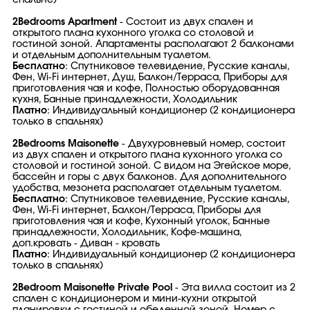
спальне)
2Bedrooms Apartment
- Состоит из двух спален и
открытого плана кухонного уголка со столовой и
гостиной зоной. Апартаменты располагают 2 балконами
и отдельным дополнительным туалетом.
Бесплатно
: Спутниковое телевидение, Русские каналы,
Фен, Wi-Fi интернет, Душ, Балкон/Терраса, Приборы для
приготовления чая и кофе, Полностью оборудованная
кухня, Банные принадлежности, Холодильник
Платно
: Индивидуальный кондиционер (2 кондиционера
только в спальнях)
2Bedrooms Maisonette
- Двухуровневый номер, состоит
из двух спален и открытого плана кухонного уголка со
столовой и гостиной зоной. С видом на Эгейское море,
бассейн и горы с двух балконов. Для дополнительного
удобства, мезонета располагает отдельным туалетом.
Бесплатно
: Спутниковое телевидение, Русские каналы,
Фен, Wi-Fi интернет, Балкон/Терраса, Приборы для
приготовления чая и кофе, Кухонный уголок, Банные
принадлежности, Холодильник, Кофе-машина,
доп.кровать - Диван - кровать
Платно
: Индивидуальный кондиционер (2 кондиционера
только в спальнях)
2Bedroom Maisonette Private Pool
- Эта вилла состоит из 2
спален с кондиционером и мини-кухни открытой