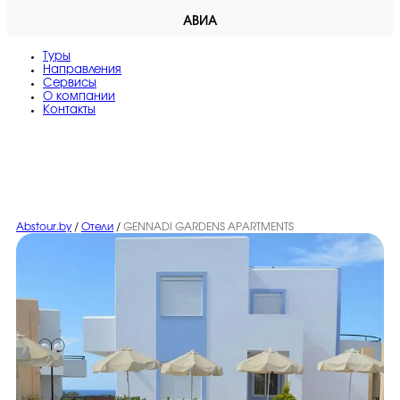
АВИА
Туры
Направления
Сервисы
O компании
Контакты
Abstour.by
/
Отели
/
GENNADI GARDENS APARTMENTS