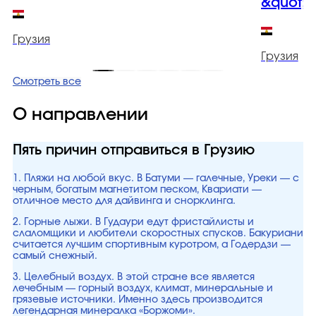
&quot;
Грузия
Грузия
Смотреть все
О направлении
Пять причин отправиться в Грузию
1. Пляжи на любой вкус. В Батуми — галечные, Уреки — с
черным, богатым магнетитом песком, Квариати —
отличное место для дайвинга и снорклинга.
2. Горные лыжи. В Гудаури едут фристайлисты и
слаломщики и любители скоростных спусков. Бакуриани
считается лучшим спортивным куротром, а Годердзи —
самый снежный.
3. Целебный воздух. В этой стране все является
лечебным — горный воздух, климат, минеральные и
грязевые источники. Именно здесь производится
легендарная минералка «Боржоми».