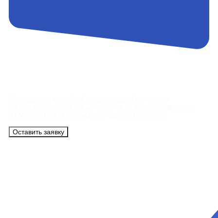
Контакты
Сотрудники АэроБелСервис подробно ответят
на все вопросы, а также помогут купить тур с вылетом
из Минска на максимально удобных условиях.
Оставить заявку