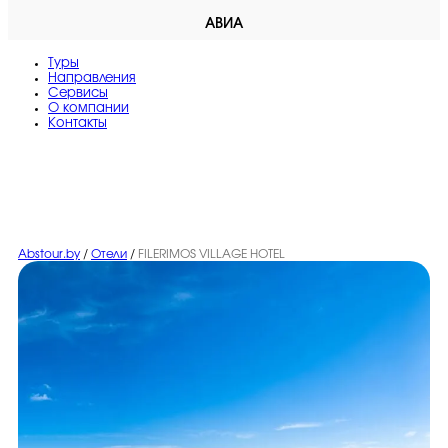
АВИА
Туры
Направления
Сервисы
O компании
Контакты
Abstour.by
/
Отели
/
FILERIMOS VILLAGE HOTEL