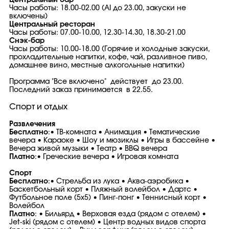
Центральный бар
Часы работы: 18.00-02.00 (AI до 23.00, закуски не
включены)
Центральный ресторан
Часы работы: 07.00-10.00, 12.30-14.30, 18.30-21.00
Снэк-бар
Часы работы: 10.00-18.00 (Горячие и холодные закуски,
прохладительные напитки, кофе, чай, разливное пиво,
домашнее вино, местные алкогольные напитки)
Программа "Все включено" действует до 23.00.
Последний заказ принимается в 22.55.
Спорт и отдых
Развлечения
Бесплатно
:• ТВ-комната • Анимация • Тематические
вечера • Караоке • Шоу и мюзиклы • Игры в бассейне •
Вечера живой музыки • Театр • BBQ вечера
Платно
:• Греческие вечера • Игровая комната
Спорт
Бесплатно
:• Стрельба из лука • Аква-аэробика •
Баскетбольный корт • Пляжный волейбол • Дартс •
Футбольное поле (5x5) • Пинг-понг • Теннисный корт •
Волейбол
Платно
: • Бильярд • Верховая езда (рядом с отелем) •
Jet-ski (рядом с отелем) • Центр водных видов спорта