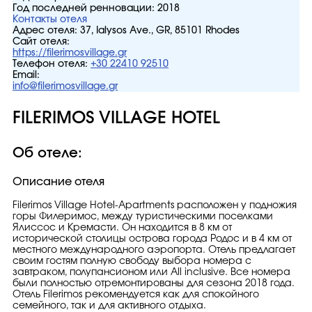
Год последней ренновации:
2018
Контакты отеля
Адрес отеля:
37, Ialysos Ave., GR, 85101 Rhodes
Сайт отеля:
https://filerimosvillage.gr
Телефон отеля:
+30 22410 92510
Email:
info@filerimosvillage.gr
FILERIMOS VILLAGE HOTEL
Об отеле:
Описание отеля
Filerimos Village Hotel-Apartments расположен у подножия
горы Филеримос, между туристическими поселками
Ялиссос и Кремасти. Он находится в 8 км от
исторической столицы острова города Родос и в 4 км от
местного международного аэропорта. Отель предлагает
своим гостям полную свободу выбора номера с
завтраком, полупансионом или All inclusive. Все номера
были полностью отремонтированы для сезона 2018 года.
Отель Filerimos рекомендуется как для спокойного
семейного, так и для активного отдыха.