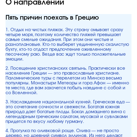
О направлении
Пять причин поехать в Грецию
1. Отдых на чистых пляжах. Эту страну омывает сразу
четыре моря, поэтому количество пляжей превышает
самые смелые ожидания. При этом они чистые и
разноплановые. Кто-то выберет уединенную скалистую
бухту, кто-то отдаст предпочтение оживленному
песочному раю. Везде вас ждут только положительные
эмоции.
2. Посещение христианских святынь. Практически все
население Греции — это православные христиане.
Паломнические туры с перелетом из Минска весьма
популярны. Монастыри Метеоры и гора Афон — именно
те места, где вам захочется побыть наедине с собой и
со Вселенной.
3. Наслаждение национальной кухней. Греческая еда —
это сочетание сочности и свежести. Богатая южная
природа дает богатые плоды. Бокал домашнего вина с
легендарным греческим салатом, мусакой и сувлаками
придется по вкусу любому гурману.
4. Прогулка по оливковой роще. Олива — не просто
дерево, но древний символ эллинов. Из него делают