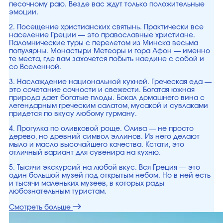
песочному раю. Везде вас ждут только положительные
эмоции.
2. Посещение христианских святынь. Практически все
население Греции — это православные христиане.
Паломнические туры с перелетом из Минска весьма
популярны. Монастыри Метеоры и гора Афон — именно
те места, где вам захочется побыть наедине с собой и
со Вселенной.
3. Наслаждение национальной кухней. Греческая еда —
это сочетание сочности и свежести. Богатая южная
природа дает богатые плоды. Бокал домашнего вина с
легендарным греческим салатом, мусакой и сувлаками
придется по вкусу любому гурману.
4. Прогулка по оливковой роще. Олива — не просто
дерево, но древний символ эллинов. Из него делают
мыло и масло высочайшего качества. Кстати, это
отличный вариант для сувенира на кухню.
5. Тысячи экскурсий на любой вкус. Вся Греция — это
один большой музей под открытым небом. Но в ней есть
и тысячи маленьких музеев, в которых рады
любознательным туристам.
Смотреть больше