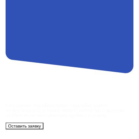
Контакты
Сотрудники АэроБелСервис подробно ответят
на все вопросы, а также помогут купить тур с вылетом
из Минска на максимально удобных условиях.
Оставить заявку