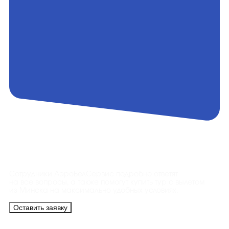
Контакты
Сотрудники АэроБелСервис подробно ответят
на все вопросы, а также помогут купить тур с вылетом
из Минска на максимально удобных условиях.
Оставить заявку