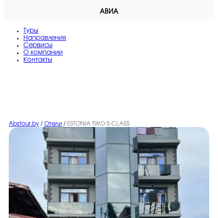
АВИА
Туры
Направления
Сервисы
O компании
Контакты
Abstour.by
/
Отели
/
ESTONIA TWO S-CLASS