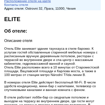
Расположение отеля на карте
Контакты отеля
Адрес отеля:
Ostrovni 32, Прага, 11000, Чехия
ELITE
Об отеле:
Описание отеля
Отель Elite занимает здание таунхауса в стиле барокко. К
услугам гостей обставленные старинной мебелью номера с
расписанным вручную деревянным потолком, ресторан с
террасой во внутреннем дворе и спа-центр с массажным
кабинетом, гидромассажной ванной и сауной.
Отель Elite расположен всего в 10 минутах от Староместской
площади, Вацлавской площади и Карлова моста, а также в
100 метрах от станции метро Národní Třída линии B.
В номерах отеля Elite действует бесплатный Wi-Fi. В числе
удобств кондиционер, мини-бар с напитками, телевизор со
спутниковыми каналами и ванная комната с феном.
В отеле работает лобби-бар со сводчатым потолком и
выходом на террасу во внутреннем дворе, где гости могут
посидеть на кожаных креслах в приятном полумраке. В