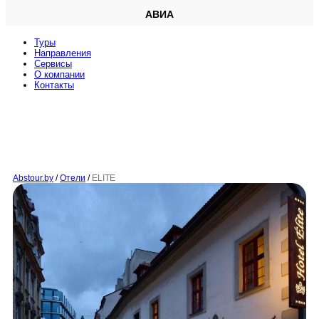
АВИА
Туры
Направления
Сервисы
O компании
Контакты
Abstour.by
/
Отели
/
ELITE