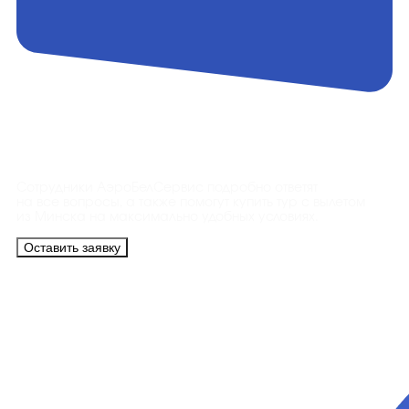
Контакты
Сотрудники АэроБелСервис подробно ответят
на все вопросы, а также помогут купить тур с вылетом
из Минска на максимально удобных условиях.
Оставить заявку