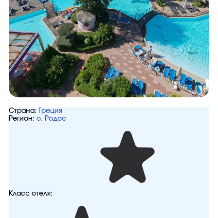
Страна:
Греция
Регион:
о. Родос
Класс отеля: