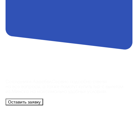
Контакты
Сотрудники АэроБелСервис подробно ответят
на все вопросы, а также помогут купить тур с вылетом
из Минска на максимально удобных условиях.
Оставить заявку