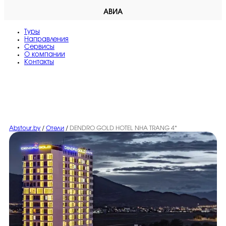
АВИА
Туры
Направления
Сервисы
O компании
Контакты
Abstour.by
/
Отели
/
DENDRO GOLD HOTEL NHA TRANG 4*