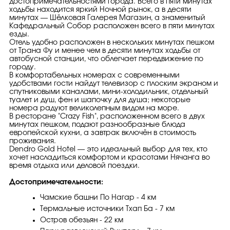
достопримечательностями города. Всего в пяти минутах
ходьбы находится яркий Ночной рынок, а в десяти
минутах — Шёлковая Галерея Магазин, а знаменитый
Кафедральный Собор расположен всего в пяти минутах
езды.
Отель удобно расположен в нескольких минутах пешком
от Трана Фу и менее чем в десяти минутах ходьбы от
автобусной станции, что облегчает передвижение по
городу.
В комфортабельных номерах с современными
удобствами гости найдут телевизор с плоским экраном и
спутниковыми каналами, мини-холодильник, отдельный
туалет и душ, фен и шапочку для душа; некоторые
номера радуют великолепным видом на море.
В ресторане "Crazy Fish", расположенном всего в двух
минутах пешком, подают разнообразные блюда
европейской кухни, а завтрак включён в стоимость
проживания.
Dendro Gold Hotel — это идеальный выбор для тех, кто
хочет насладиться комфортом и красотами Нячанга во
время отдыха или деловой поездки.
Достопримечательности:
Чамские башни По Нагар - 4 км
Термальные источники Тхап Ба - 7 км
Остров обезьян - 22 км