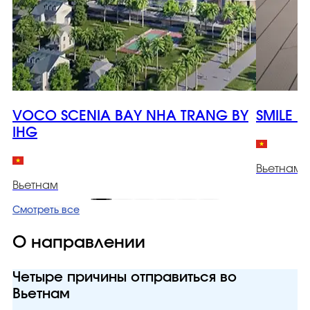
VOCO SCENIA BAY NHA TRANG BY
SMILE 
IHG
Вьетнам
Вьетнам
Смотреть все
О направлении
Четыре причины отправиться во
Вьетнам