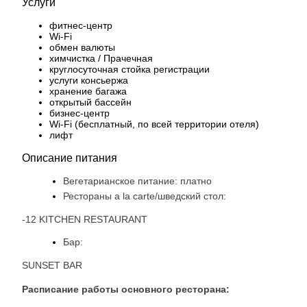
Услуги
фитнес-центр
Wi-Fi
обмен валюты
химчистка / Прачечная
круглосуточная стойка регистрации
услуги консьержа
хранение багажа
открытый бассейн
бизнес-центр
Wi-Fi (бесплатный, по всей территории отеля)
лифт
Описание питания
Вегетарианское питание: платно
Рестораны a la carte/шведский стол:
-12 KITCHEN RESTAURANT
Бар:
SUNSET BAR
Расписание работы основного ресторана: