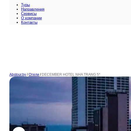
Туры
Направления
Сервисы
O компании
Контакты
Abstour.by
/
Отели
/
DECEMBER HOTEL NHA TRANG 5*