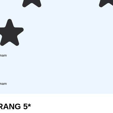
tnam
tnam
RANG 5*