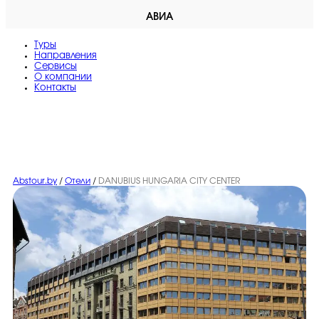
АВИА
Туры
Направления
Сервисы
O компании
Контакты
Abstour.by
/
Отели
/
DANUBIUS HUNGARIA CITY CENTER