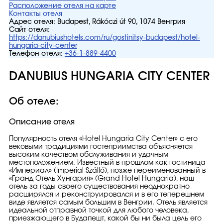
Расположение отеля на карте
Контакты отеля
Адрес отеля:
Budapest, Rákóczi út 90, 1074 Венгрия
Сайт отеля:
https://danubiushotels.com/ru/gostinitsy-budapest/hotel-
hungaria-city-center
Телефон отеля:
+36-1-889-4400
DANUBIUS HUNGARIA CITY CENTER
Об отеле:
Описание отеля
Популярность отеля «Hotel Hungaria City Center» с его
вековыми традициями гостеприимства объясняется
высоким качеством обслуживания и удачным
местоположением. Известный в прошлом как гостиница
«Империал» (Imperial Szálló), позже переименованный в
«Гранд Отель Хунгария» (Grand Hotel Hungaria), наш
отель за годы своего существования неоднократно
расширялся и реконструировался и в его теперешнем
виде является самым большим в Венгрии. Отель является
идеальной отправной точкой для любого человека,
приезжающего в Будапешт, какой бы ни была цель его