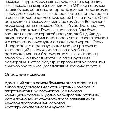
поездки — туризм, деловая встреча или конференция,
ведь отсюда на метро (по линии М2 и М4) или на одном
из автобусов, остановка которых находится перед входом
в отель, легко добраться до исторического центра города
и основных достопримечательностей Пешта и Буды. Отель
расположен в нескольких минутах ходьбы от Восточного
железнодорожного вокзала (Keleti Pályaudvar), поэтому,
если Вы приехали в Будапешт на поезде, Вам будет
достаточно просто короткой прогулки, чтобы дойти до
отеля, получить у администратора ключ от своего номера
и с комфортом отдохнуть и освежиться с дороги. Отель
«Hungaria» является популярным местом проведения
конференций не только из-за своего удобного
расположения, но и благодаря наличию конференц-
залов большой вместимости и с варьируемыми
размерами. В отеле регулярно проводятся мероприятия
с числом участников, достигающим нескольких сотен.
Описание номеров
Домашний уют в самом большом отеле страны: на
выбор предлагаются 437 стандартных номеров, 7
апартаментов и 24 полулюкса. Все номера
кондиционированы и уютно меблированы, чтобы Вы
могли полноценно отдохнуть после затянувшейся
деловой программы или осмотра
достопримечательностей Будапешта.