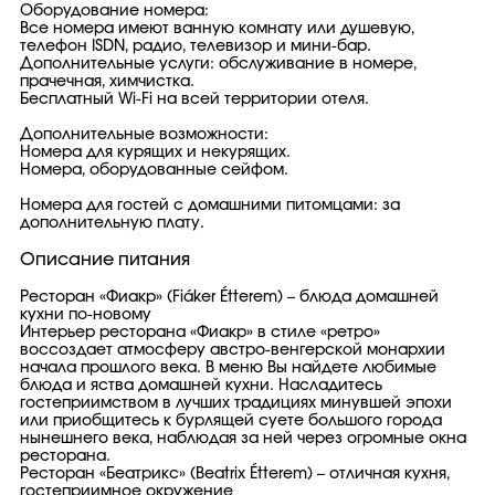
Оборудование номера:
Все номера имеют ванную комнату или душевую,
телефон ISDN, радио, телевизор и мини-бар.
Дополнительные услуги: обслуживание в номере,
прачечная, химчистка.
Бесплатный Wi-Fi на всей территории отеля.
Дополнительные возможности:
Номера для курящих и некурящих.
Номера, оборудованные сейфом.
Номера для гостей с домашними питомцами: за
дополнительную плату.
Описание питания
Ресторан «Фиакр» (Fiáker Étterem) – блюда домашней
кухни по-новому
Интерьер ресторана «Фиакр» в стиле «ретро»
воссоздает атмосферу австро-венгерской монархии
начала прошлого века. В меню Вы найдете любимые
блюда и яства домашней кухни. Насладитесь
гостеприимством в лучших традициях минувшей эпохи
или приобщитесь к бурлящей суете большого города
нынешнего века, наблюдая за ней через огромные окна
ресторана.
Ресторан «Беатрикс» (Beatrix Étterem) – отличная кухня,
гостеприимное окружение