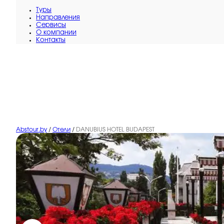
Туры
Направления
Сервисы
O компании
Контакты
Abstour.by
/
Отели
/
DANUBIUS HOTEL BUDAPEST