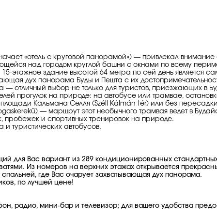
о означает «отель с круговой панорамой») — привлекал вниман
щейся над городом круглой башни с окнами по всему периме
 15-этажное здание высотой 64 метра по сей день является с
вающая дух панорама Буды и Пешта с их достопримечательнос
а — отличный выбор не только для туристов, приезжающих в Бу
ей прогулок на природе: на автобусе или трамвае, остановк
площади Кальмана Селля (Széll Kálmán tér) или без пересадки
ogaskerekű) — маршрут этот необычного трамвая ведет в Буда
ок, пробежек и спортивных тренировок на природе.
а и туристических автобусов.
щий для Вас вариант из 289 кондиционированных стандартны
ватями. Из номеров на верхних этажах открывается прекрас
 спальней, где Вас очарует захватывающая дух панорама.
ков, по лучшей цене!
фон, радио, мини-бар и телевизор; для вашего удобства пред