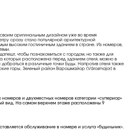
ие своим оригинальным дизайном уже во время
тру сразу стало популярной архитектурной
амым высоким гостиничным зданием в стране. Из номеров,
тями.
дапешт, чтобы познакомиться с городом, но также для
а которых расположена перед зданием отеля, можно в
 добраться в различные точки Буды. Напротив отеля также
йские горы. Зеленый район Варошмайор (Városmajor) в
х номеров и двухместных номеров категории «супериор»
ный вид. На самом верхнем этаже расположены 9
оставляется обслуживание в номере и услуга «будильник».