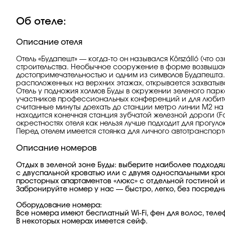
Об отеле:
Описание отеля
Отель «Будапешт» — когда-то он назывался Körszálló (чт
строительства. Необычное сооружение в форме возвышаю
достопримечательностью и одним из символов Будапешта.
расположенных на верхних этажах, открывается захваты
Отель у подножия холмов Буды в окружении зеленого парк
участников профессиональных конференций и для любител
считанные минуты доехать до станции метро линии М2 на 
находится конечная станция зубчатой железной дороги (F
окрестностях отеля как нельзя лучше подходит для прогул
Перед отелем имеется стоянка для личного автотранспорт
Описание номеров
Отдых в зеленой зоне Буды: выберите наиболее подходя
с двуспальной кроватью или с двумя односпальными кро
просторных апартаментов «люкс» с отдельной гостиной и
Забронируйте номер у нас — быстро, легко, без посредни
Оборудование номера:
Все номера имеют бесплатный Wi-Fi, фен для волос, теле
В некоторых номерах имеется сейф.