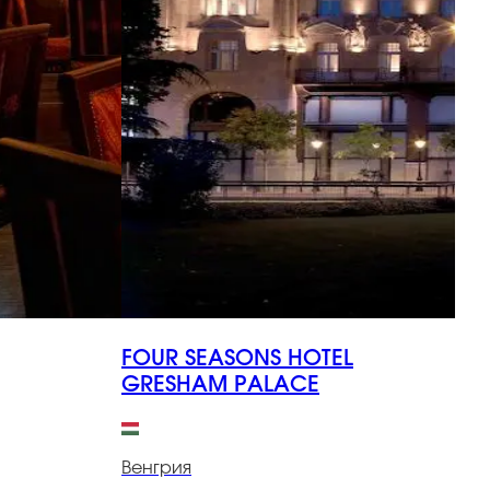
FOUR SEASONS HOTEL
I
GRESHAM PALACE
В
Венгрия