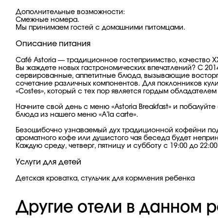
Дополнительные возможности:
Смежные номера.
Мы принимаем гостей с домашними питомцами.
Описание питания
Café Astoria — традиционное гостеприимство, качество Х
Вы жаждете новых гастрономических впечатлений? С 201
сервированные, аппетитные блюда, вызывающие восторг 
сочетание различных компонентов. Для поклонников кули
«Costes», который с тех пор является гордым обладателем 
Начните свой день с меню «Astoria Breakfast» и побалу
блюда из нашего меню «A’la carte».
Безошибочно узнаваемый дух традиционной кофейни подни
ароматного кофе или душистого чая беседа будет неприн
Каждую среду, четверг, пятницу и субботу с 19:00 до 22:00
Услуги для детей
Детская кроватка, стульчик для кормления ребенка
Другие отели в данном р