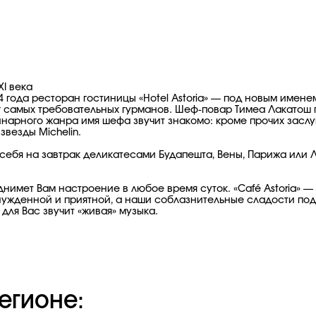
ХI века
4 года ресторан гостиницы «Hotel Astoria» — под новым имен
самых требовательных гурманов. Шеф-повар Тимеа Лакатош г
нарного жанра имя шефа звучит знакомо: кроме прочих заслу
звезды Michelin.
йте себя на завтрак деликатесами Будапешта, Вены, Парижа ил
мет Вам настроение в любое время суток. «Café Astoria» — 
ужденной и приятной, а наши соблазнительные сладости подд
 для Вас звучит «живая» музыка.
егионе: