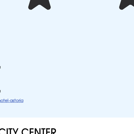
я
я
otel-astoria
CITY CENTER