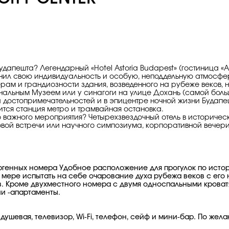
удапешта? Легендарный «Hotel Astoria Budapest» (гостиница «А
нил свою индивидуальность и особую, неподдельную атмосферу
рам и грандиозности здания, возведенного на рубеже веков, н
ональным Музеем или у синагоги на улице Дохань (самой боль
 достопримечательностей и в эпицентре ночной жизни Будапеш
одится станция метро и трамвайная остановка.
 важного мероприятия? Четырехзвездочный отель в историчес
овой встречи или научного симпозиума, корпоративной вечери
лергенных номера Удобное расположение для прогулок по исто
 мере испытать на себе очарование духа рубежа веков с его н
. Кроме двухместного номера с двумя односпальными кроват
и -апартаменты.
душевая, телевизор, Wi-Fi, телефон, сейф и мини-бар. По же