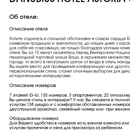
Об отеле:
Описание отеля
Хотите отдохнуть в стильной обстановке в самом сердце Б
символом традиции и элегантности, до наших дней сохра
для себя ее сокровища, не только благодаря уютным номе
отеля, Вы за 10 минут окажетесь перед Венгерским Наци
пешеходной торговой улице Ваци, в окружении множества
городу, то всего в нескольких шагах от входа в отель нах
Вы ищете место для проведения конференции или другого
первоначальном стиле, станет отличным выбором для дел
историческими интерьерами.
Описание номеров
7 этажей (0–6), 135 номеров, 3 апартаментов, 22 гипоал
Вы цените стиль в интерьере? У нас Вы сможете в полной
услугам 138 щедро и с комфортом обставленных номеров
двуспальной кроватью, семейный номер или -при желани
Оборудование номера:
Для Вашего удобства в номерах есть ванная комната или 
услугам прачечная и няня для присмотра за ребенком.