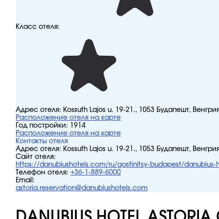
Класс отеля:
Адрес отеля:
Kossuth Lajos u. 19-21., 1053 Будапешт, Венгри
Расположение отеля на карте
Год постройки:
1914
Расположение отеля на карте
Контакты отеля
Адрес отеля:
Kossuth Lajos u. 19-21., 1053 Будапешт, Венгри
Сайт отеля:
https://danubiushotels.com/ru/gostinitsy-budapest/danubius-h
Телефон отеля:
+36-1-889-6000
Email:
astoria.reservation@danubiushotels.com
DANUBIUS HOTEL ASTORIA 