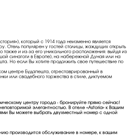
стория»), который с 1914 года неизменно является
. Отель популярен у гостей столицы, жаждущих открыть
о также и из-за его уникального расположения: выйдя из
шой синагоги в Европе), на набережной Дуная или на
та. Но если Вы хотите продолжить свое путешествие по
ком центре Будапешта, отреставрированный в
нки или свадебного торжества в стиле, диктуемом
рическому центру города - бронируйте прямо сейчас!
еповторимой элегантностью. В отеле «Astoria» к Вашим
ями Вы можете выбрать двухместный номер с одной
ланию производится обслуживание в номере, к вашим