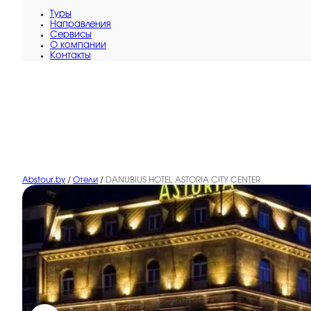
Туры
Направления
Сервисы
O компании
Контакты
Abstour.by
/
Отели
/
DANUBIUS HOTEL ASTORIA CITY CENTER