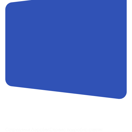
Контакты
Сотрудники АэроБелСервис подробно ответят