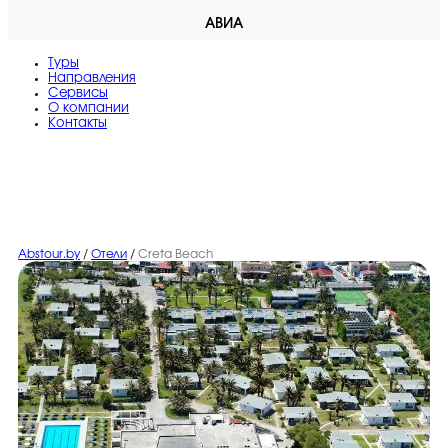
АВИА
Туры
Направления
Сервисы
O компании
Контакты
Abstour.by
/
Отели
/
Creta Beach