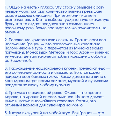
1. Отдых на чистых пляжах. Эту страну омывает сразу
четыре моря, поэтому количество пляжей превышает
самые смелые ожидания. При этом они чистые и
разноплановые. Кто-то выберет уединенную скалистую
бухту, кто-то отдаст предпочтение оживленному
песочному раю. Везде вас ждут только положительные
эмоции.
2. Посещение христианских святынь. Практически все
население Греции — это православные христиане.
Паломнические туры с перелетом из Минска весьма
популярны. Монастыри Метеоры и гора Афон — именно
те места, где вам захочется побыть наедине с собой и
со Вселенной.
3. Наслаждение национальной кухней. Греческая еда —
это сочетание сочности и свежести. Богатая южная
природа дает богатые плоды. Бокал домашнего вина с
легендарным греческим салатом, мусакой и сувлаками
придется по вкусу любому гурману.
4. Прогулка по оливковой роще. Олива — не просто
дерево, но древний символ эллинов. Из него делают
мыло и масло высочайшего качества. Кстати, это
отличный вариант для сувенира на кухню.
5. Тысячи экскурсий на любой вкус. Вся Греция — это