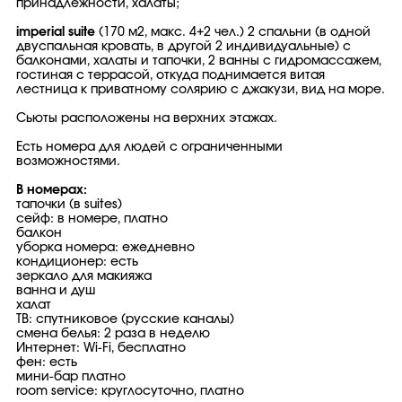
принадлежности, халаты;
imperial suite
(170 м2, макс. 4+2 чел.) 2 спальни (в одной
двуспальная кровать, в другой 2 индивидуальные) с
балконами, халаты и тапочки, 2 ванны с гидромассажем,
гостиная с террасой, откуда поднимается витая
лестница к приватному солярию с джакузи, вид на море.
Сьюты расположены на верхних этажах.
Есть номера для людей с ограниченными
возможностями.
В номерах:
тапочки (в suites)
сейф: в номере, платно
балкон
уборка номера: ежедневно
кондиционер: есть
зеркало для макияжа
ванна и душ
халат
ТВ: спутниковое (русские каналы)
смена белья: 2 раза в неделю
Интернет: Wi-Fi, бесплатно
фен: есть
мини-бар платно
room service: круглосуточно, платно