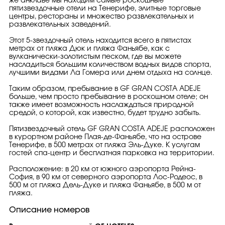
же анклаве мы находим самые роскошные
пятизвездочные отели на Тенерифе, элитные торговые
центры, рестораны и множество развлекательных и
развлекательных заведений.
Этот 5-звездочный отель находится всего в пятистах
метрах от пляжа Дюк и пляжа Фаньябе, как с
вулканически-золотистым песком, где вы можете
насладиться большим количеством водных видов спорта,
лучшими видами Ла Гомера или днем отдыха на солнце.
Таким образом, пребывание в GF GRAN COSTA ADEJE
больше, чем просто пребывание в роскошном отеле; он
также имеет возможность наслаждаться природной
средой, о которой, как известно, будет трудно забыть.
Пятизвездочный отель GF GRAN COSTA ADEJE расположен
в курортном районе Плая-де-Фаньябе, что на острове
Тенерифе, в 500 метрах от пляжа Эль-Дуке. К услугам
гостей спа-центр и бесплатная парковка на территории.
Расположение: в 20 км от южного аэропорта Рейна-
София, в 90 км от северного аэропорта Лос-Родеос, в
500 м от пляжа Дель-Дуке и пляжа Фаньябе, в 500 м от
пляжа.
Описание номеров