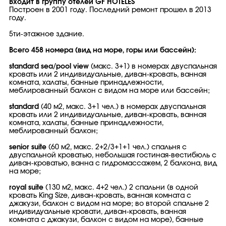
Входит в группу отелей GF HOTELES
Построен в 2001 году. Последний ремонт прошел в 2013
году.
5ти-этажное здание.
Всего 458 номера (вид на море, горы или бассейн):
standard sea/pool view
(макс. 3+1) в номерах двуспальная
кровать или 2 индивидуальные, диван-кровать, ванная
комната, халаты, банные принадлежности,
меблированный балкон с видом на море или бассейн;
standard
(40 м2, макс. 3+1 чел.) в номерах двуспальная
кровать или 2 индивидуальные, диван-кровать, ванная
комната, халаты, банные принадлежности,
меблированный балкон;
senior suite
(60 м2, макс. 2+2/3+1+1 чел.) спальня с
двуспальной кроватью, небольшая гостиная-вестибюль с
диван-кроватью, ванна с гидромассажем, 2 балкона, вид
на море;
royal suite
(130 м2, макс. 4+2 чел.) 2 спальни (в одной
кровать King Size, диван-кровать, ванная комната с
джакузи, балкон с видом на море; во второй спальне 2
индивидуальные кровати, диван-кровать, ванная
комната с джакузи, балкон с видом на море), банные