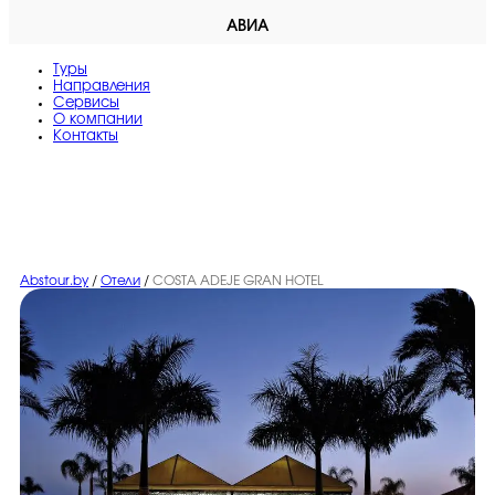
АВИА
Туры
Направления
Сервисы
O компании
Контакты
Abstour.by
/
Отели
/
COSTA ADEJE GRAN HOTEL