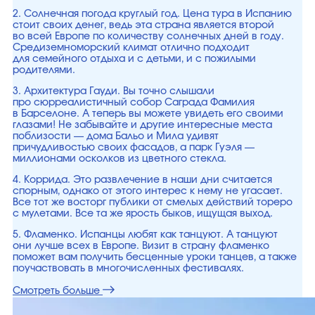
2. Солнечная погода круглый год. Цена тура в Испанию
стоит своих денег, ведь эта страна является второй
во всей Европе по количеству солнечных дней в году.
Средиземноморский климат отлично подходит
для семейного отдыха и с детьми, и с пожилыми
родителями.
3. Архитектура Гауди. Вы точно слышали
про сюрреалистичный собор Саграда Фамилия
в Барселоне. А теперь вы можете увидеть его своими
глазами! Не забывайте и другие интересные места
поблизости — дома Бальо и Мила удивят
причудливостью своих фасадов, а парк Гуэля —
миллионами осколков из цветного стекла.
4. Коррида. Это развлечение в наши дни считается
спорным, однако от этого интерес к нему не угасает.
Все тот же восторг публики от смелых действий тореро
с мулетами. Все та же ярость быков, ищущая выход.
5. Фламенко. Испанцы любят как танцуют. А танцуют
они лучше всех в Европе. Визит в страну фламенко
поможет вам получить бесценные уроки танцев, а также
поучаствовать в многочисленных фестивалях.
Смотреть больше