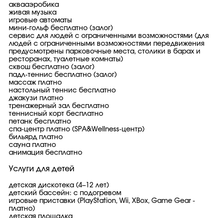
аквааэробика
живая музыка
игровые автоматы
мини-гольф бесплатно (залог)
сервис для людей с ограниченными возможностями (для
людей с ограниченными возможностями передвижения
предусмотрены парковочные места, столики в барах и
ресторанах, туалетные комнаты)
сквош бесплатно (залог)
падл-теннис бесплатно (залог)
массаж платно
настольный теннис бесплатно
джакузи платно
тренажерный зал бесплатно
теннисный корт бесплатно
петанк бесплатно
спа-центр платно (SPA&Wellness-центр)
бильярд платно
сауна платно
анимация бесплатно
Услуги для детей
детская дискотека (4–12 лет)
детский бассейн: с подогревом
игровые приставки (PlayStation, Wii, XBox, Game Gear -
платно)
детская площадка