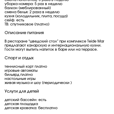
смена полотенец: 3 раза в неделю
уборка номера: 5 раз в неделю
балкон (меблированный)
смена белья: 2 раза в неделю
кухня (холодильник, плита, посуда)
сейф: есть
ТВ: спутниковое (платно)
Описание питания
В ресторане “шведский стол” при комплексе Teide Mar
предлагают канарскую и интернациональную кухни.
Гости могут выпить напиток в баре или на террасе.
Спорт и отдых
теннисный корт платно
игровые автоматы
бильярд платно
настольные игры
живая музыка и шоу (периодически )
Услуги для детей
детский бассейн: есть
детская площадка
детская кроватка: бесплатно