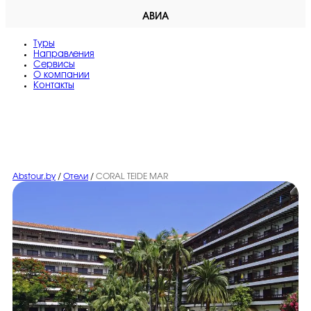
АВИА
Туры
Направления
Сервисы
O компании
Контакты
Abstour.by
/
Отели
/
CORAL TEIDE MAR