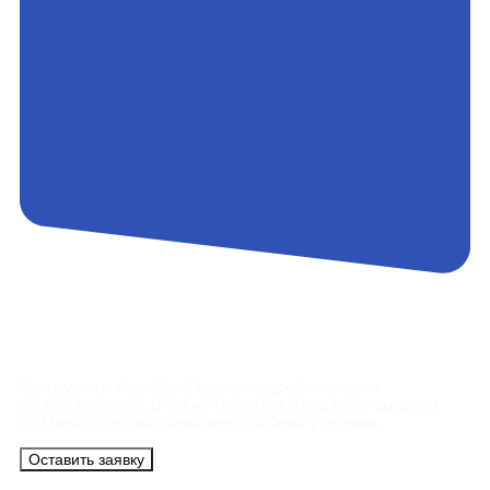
Контакты
Сотрудники АэроБелСервис подробно ответят
на все вопросы, а также помогут купить тур с вылетом
из Минска на максимально удобных условиях.
Оставить заявку