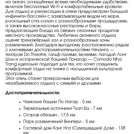
на океан, оснащённых всеми необходимыми удобствами,
включая бесплатный Wi-Fi и комфортабельные кровати.
Для отдыха и релаксации в отеле предусмотрен большой
инфинити-бассейн с захватывающим видом на море,
роскошный спа-салон с разнообразными процедурами,
а также высококлассные рестораны и бары,
предлагающие блюда из свежих сезонных продуктов
местного производства. Любители активного отдыха
оценят тренажёрный зал и разнообразные зоны
развлечений. Благодаря выгодному расположению рядом
с ключевыми достопримечательностями Нячанга —
театром Do Theatre, гольф-полями, музеями, пагодой Лонг
Шон и исторической башней Понагар — Comodo Nha
Trang идеально подходит для тех, кто хочет соединить
комфортный отдых на пляже с насыщенной культурной
программой.
Этот отель станет прекрасным выбором для
незабываемого отдыха с семьёй и друзьями.
Достопримечательности:
Чамские башни По Нагар - 5 км
Термальные источники Тхап Ба - 7 км
Остров обезьян - 17,5 км
Парк развлечений Винперл - 5 км
Гостевой дом Ханг Нга (Сумашедший Дом) - 138
км