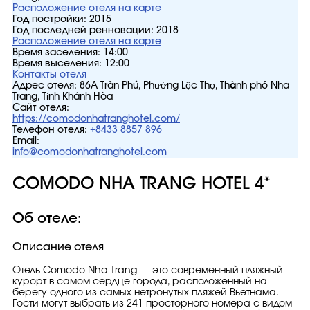
Расположение отеля на карте
Год постройки:
2015
Год последней ренновации:
2018
Расположение отеля на карте
Время заселения:
14:00
Время выселения:
12:00
Контакты отеля
Адрес отеля:
86A Trần Phú, Phường Lộc Thọ, Thành phố Nha
Trang, Tỉnh Khánh Hòa
Сайт отеля:
https://comodonhatranghotel.com/
Телефон отеля:
+8433 8857 896
Email:
info@comodonhatranghotel.com
COMODO NHA TRANG HOTEL 4*
Об отеле:
Описание отеля
Отель Comodo Nha Trang — это современный пляжный
курорт в самом сердце города, расположенный на
берегу одного из самых нетронутых пляжей Вьетнама.
Гости могут выбрать из 241 просторного номера с видом