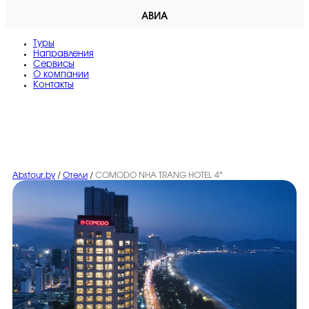
АВИА
Туры
Направления
Сервисы
O компании
Контакты
Abstour.by
/
Отели
/
COMODO NHA TRANG HOTEL 4*