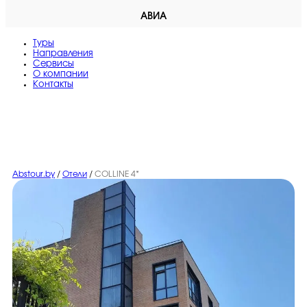
АВИА
Туры
Направления
Сервисы
O компании
Контакты
Abstour.by
/
Отели
/
COLLINE 4*