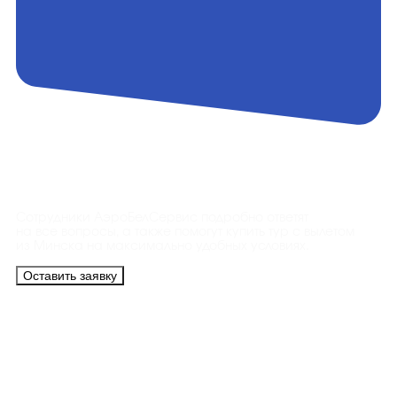
Контакты
Сотрудники АэроБелСервис подробно ответят
на все вопросы, а также помогут купить тур с вылетом
из Минска на максимально удобных условиях.
Оставить заявку