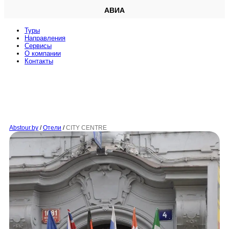
АВИА
Туры
Направления
Сервисы
O компании
Контакты
Abstour.by
/
Отели
/
CITY CENTRE