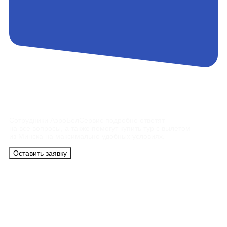
Контакты
Сотрудники АэроБелСервис подробно ответят
на все вопросы, а также помогут купить тур с вылетом
из Минска на максимально удобных условиях.
Оставить заявку