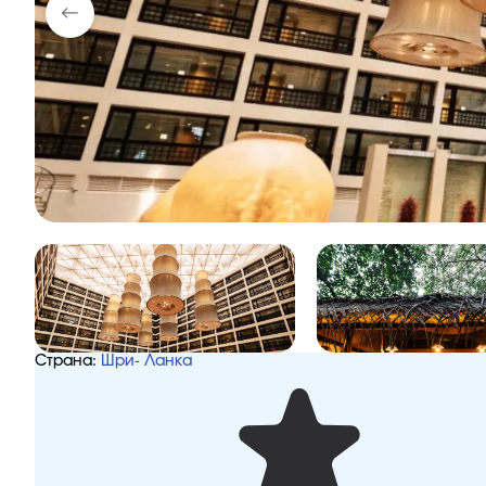
Страна:
Шри- Ланка