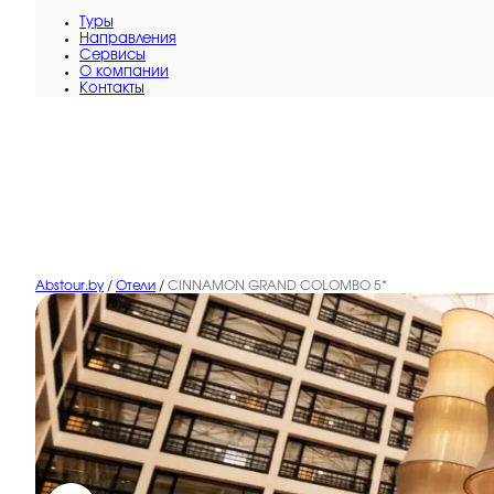
Туры
Направления
Сервисы
O компании
Контакты
Abstour.by
/
Отели
/
CINNAMON GRAND COLOMBO 5*