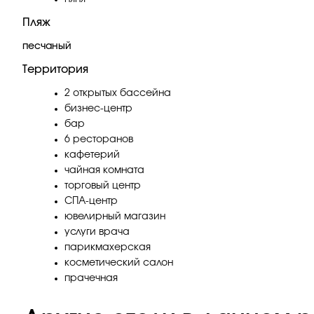
Пляж
песчаный
Территория
2 открытых бассейна
бизнес-центр
бар
6 ресторанов
кафетерий
чайная комната
торговый центр
СПА-центр
ювелирный магазин
услуги врача
парикмахерская
косметический салон
прачечная