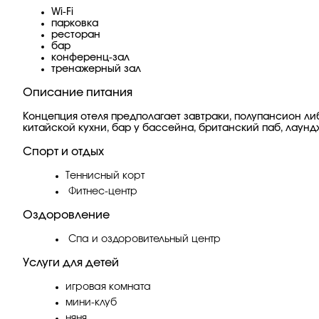
Wi-Fi
парковка
ресторан
бар
конференц-зал
тренажерный зал
Описание питания
Концепция отеля предполагает завтраки, полупансион ли
китайской кухни, бар у бассейна, британский паб, лаунд
Спорт и отдых
Теннисный корт
Фитнес-центр
Оздоровление
Спа и оздоровительный центр
Услуги для детей
игровая комната
мини-клуб
няня