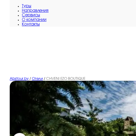
Туры
Направления
Сервисы
O компании
Контакты
Abstour.by
/
Отели
/
CHVENI EZO BOUTIQUE