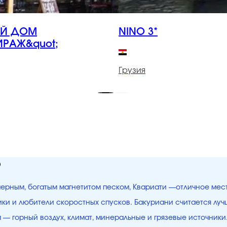
ОЙ ДОМ
NINO 3*
ИРАЖ&quot;
Грузия
ю
 черным, богатым магнетитом песком, Квариати —отличное мес
щики и любители скоростных спусков. Бакуриани считается лу
ым — горный воздух, климат, минеральные и грязевые источни