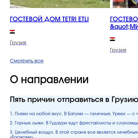
ГОСТЕВОЙ ДОМ TETRI ETLI
ГОСТЕВ
&quot;М
Грузия
Грузия
Смотреть все
О направлении
Пять причин отправиться в Грузи
1. Пляжи на любой вкус. В Батуми — галечные, Уреки — с
2. Горные лыжи. В Гудаури едут фристайлисты и слалом
3. Целебный воздух. В этой стране все является лечебн
«Боржоми».