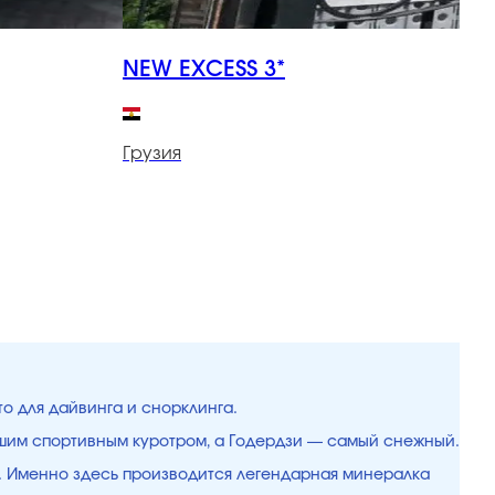
NEW EXCESS 3*
L
Грузия
Г
то для дайвинга и снорклинга.
чшим спортивным куротром, а Годердзи — самый снежный.
ки. Именно здесь производится легендарная минералка