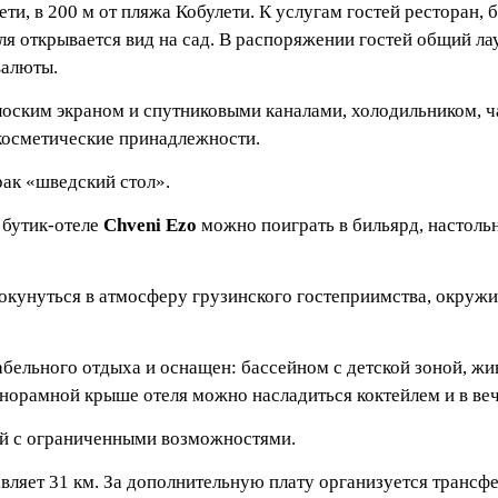
ти, в 200 м от пляжа Кобулети. К услугам гостей ресторан, 
еля открывается вид на сад. В распоряжении гостей общий ла
валюты.
оским экраном и спутниковыми каналами, холодильником, 
косметические принадлежности.
рак «шведский стол».
 бутик-отеле
Chveni Ezo
можно поиграть в бильярд, настольн
 окунуться в атмосферу грузинского гостеприимства, окружи
бельного отдыха и оснащен: бассейном с детской зоной, жи
анорамной крыше отеля можно насладиться коктейлем и в в
тей с ограниченными возможностями.
ляет 31 км. За дополнительную плату организуется трансфе