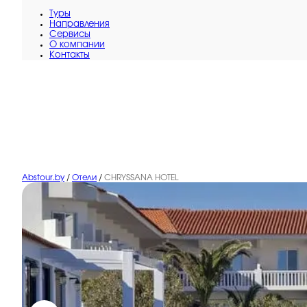
Туры
Направления
Сервисы
O компании
Контакты
Abstour.by
/
Отели
/
CHRYSSANA HOTEL