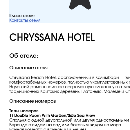
Класс отеля:
Контакты отеля
CHRYSSANA HOTEL
Об отеле:
Описание отеля
Chryssana Beach Hotel, расположенный в Колимбари — жив
комфортабельных номеров, полностью укомплектованных
Недавний ремонт привнес современную элегантную атмос
традиционных Критских деревень Платаньяс, Малеме и Сп
Описание номеров
Типы номеров
1) Double Room With Garden/Side Sea View
Спальня с одной двуспальной или двумя односпальными
Веранда с видом на сад или боковым видом на море
Ванная комната с ванной или душем