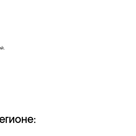
й.
егионе: