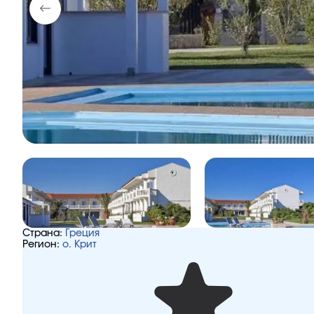
Страна:
Греция
Регион:
о. Крит