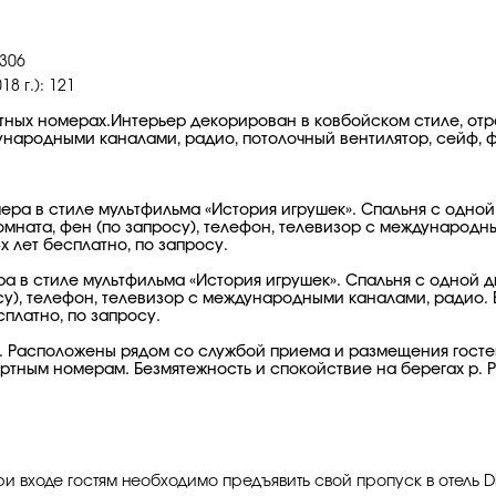
 306
 г.): 121
ных номерах.Интерьер декорирован в ковбойском стиле, отр
ународными каналами, радио, потолочный вентилятор, сейф, ф
ра в стиле мультфильма «История игрушек». Спальня с одной
омната, фен (по запросу), телефон, телевизор с международн
х лет бесплатно, по запросу.
 в стиле мультфильма «История игрушек». Спальня с одной д
су), телефон, телевизор с международными каналами, радио. 
сплатно, по запросу.
 Расположены рядом со службой приема и размещения гостей
тным номерам. Безмятежность и спокойствие на берегах р. Р
При входе гостям необходимо предъявить свой пропуск в отель Dis