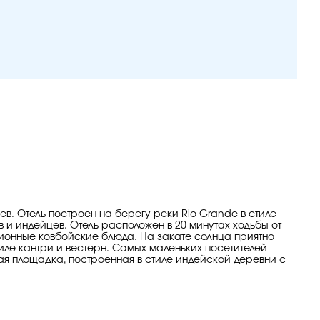
в. Отель построен на берегу реки Rio Grande в стиле
в и индейцев. Отель расположен в 20 минутах ходьбы от
иционные ковбойские блюда. На закате солнца приятно
иле кантри и вестерн. Самых маленьких посетителей
кая площадка, построенная в стиле индейской деревни с