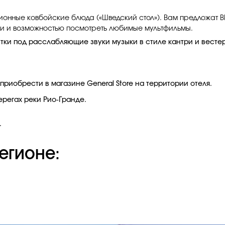
ционные ковбойские блюда («Шведский стол»). Вам предложат B
ами и возможностью посмотреть любимые мультфильмы.
ки под расслабляющие звуки музыки в стиле кантри и весте
приобрести в магазине General Store на территории отеля.
ерегах реки Рио-Гранде.
.
егионе: