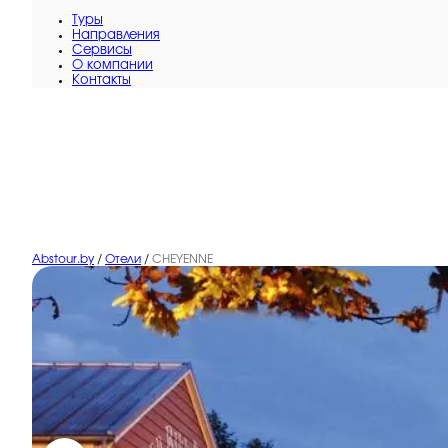
Туры
Направления
Сервисы
O компании
Контакты
Abstour.by
/
Отели
/
CHEYENNE