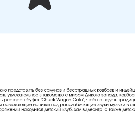
но представить без салунов и бесстрашных ковбоев и индейце
чать увлекательное знакомство с миром Дикого запада, ковбое
тить ресторан-буфет "Chuck Wagon Cafe", чтобы отведать трад
ем освежающие напитки под расслабляющие звуки музыки в ст
поряжении находится детский клуб, зал видеоигр, а также детс