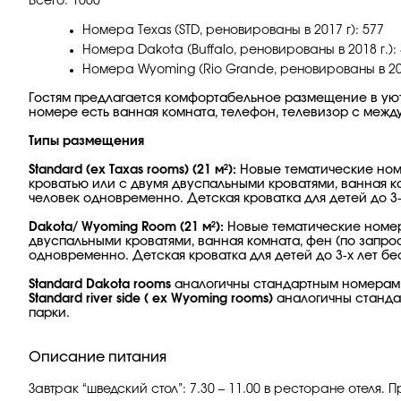
Всего: 1000
Номера Texas (STD, реновированы в 2017 г): 577
Номера Dakota (Buffalo, реновированы в 2018 г.):
Номера Wyoming (Rio Grande, реновированы в 2018
Гостям предлагается комфортабельное размещение в уют
номере есть ванная комната, телефон, телевизор с межд
Типы размещения
Standard (ex Taxas rooms) (21 м²):
Новые тематические номе
кроватью или с двумя двуспальными кроватями, ванная к
человек одновременно. Детская кроватка для детей до 3-
Dakota/ Wyoming Room (21 м²):
Новые тематические номера
двуспальными кроватями, ванная комната, фен (по запро
одновременно. Детская кроватка для детей до 3-х лет бе
Standard Dakota rooms
аналогичны стандартным номерам.
Standard river side ( ex Wyoming rooms)
аналогичны стандар
парки.
Описание питания
Завтрак “шведский стол”: 7.30 – 11.00 в ресторане отеля. 