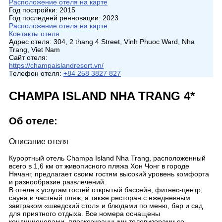
Расположение отеля на карте
Год постройки:
2015
Год последней ренновации:
2023
Расположение отеля на карте
Контакты отеля
Адрес отеля:
304, 2 thang 4 Street, Vinh Phuoc Ward, Nha
Trang, Viet Nam
Сайт отеля:
https://champaislandresort.vn/
Телефон отеля:
+84 258 3827 827
CHAMPA ISLAND NHA TRANG 4*
Об отеле:
Описание отеля
Курортный отель Champa Island Nha Trang, расположенный
всего в 1,6 км от живописного пляжа Хон Чонг в городе
Нячанг, предлагает своим гостям высокий уровень комфорта
и разнообразие развлечений.
В отеле к услугам гостей открытый бассейн, фитнес-центр,
сауна и частный пляж, а также ресторан с ежедневным
завтраком «шведский стол» и блюдами по меню, бар и сад
для приятного отдыха. Все номера оснащены
кондиционерами, плоскоэкранными телевизорами со