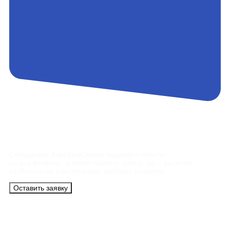
Контакты
Сотрудники АэроБелСервис подробно ответят
на все вопросы, а также помогут купить тур с вылетом
из Минска на максимально удобных условиях.
Оставить заявку