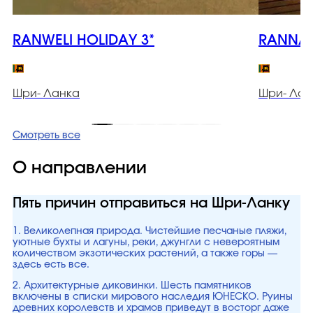
RANWELI HOLIDAY 3*
RANNA 
Шри- Ланка
Шри- Лан
Смотреть все
О направлении
Пять причин отправиться на Шри-Ланку
1. Великолепная природа. Чистейшие песчаные пляжи,
уютные бухты и лагуны, реки, джунгли с невероятным
количеством экзотических растений, а также горы —
здесь есть все.
2. Архитектурные диковинки. Шесть памятников
включены в списки мирового наследия ЮНЕСКО. Руины
древних королевств и храмов приведут в восторг даже