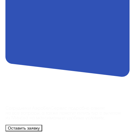
Контакты
Сотрудники АэроБелСервис подробно ответят
на все вопросы, а также помогут купить тур с вылетом
из Минска на максимально удобных условиях.
Оставить заявку