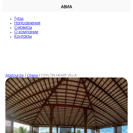
АВИА
Туры
Направления
Сервисы
O компании
Контакты
Abstour.by
/
Отели
/
CEYLON HEART VILLA