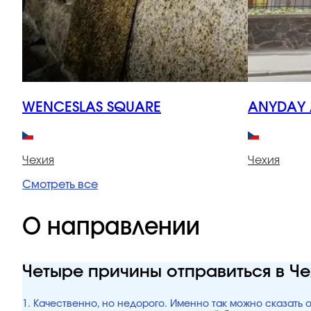
WENCESLAS SQUARE
ANYDAY 
Чехия
Чехия
Смотреть все
О направлении
Четыре причины отправиться в Ч
1. Качественно, но недорого. Именно так можно сказать 