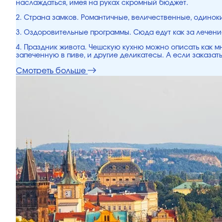
наслаждаться, имея на руках скромный бюджет.
2. Страна замков. Романтичные, величественные, одинок
3. Оздоровительные программы. Сюда едут как за лечени
4. Праздник живота. Чешскую кухню можно описать как мн
запеченную в пиве, и другие деликатесы. А если заказать
Смотреть больше