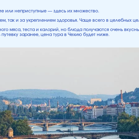
ие или неприступные — здесь их множество.
ем, так и за укреплением здоровья. Чаще всего в целебных ц
ого мяса, теста и калорий, но блюда получаются очень вкусн
 путевку заранее, цена тура в Чехию будет ниже.