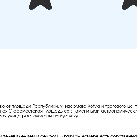
ко от площади Республики, универмага Kotva и торгового цент
аходится Староместская площадь со знаменитыми астрономическ
кая улица расположены неподалеку.
ым телевидением и сейфом. В каждом номере есть собственна