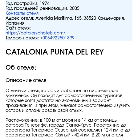
Год постройки:
1974
Год последней ренновации:
2005
Контакты отеля
Адрес отеля:
Avenida Marítima, 165, 38520 Канделария,
Испания
Сайт отеля:
https://cataloniahotels.com/
Телефон отеля:
+0034922501899
CATALONIA PUNTA DEL REY
Об отеле:
Описание отеля
Отличный отель, который работает по системе «все
включено». Он походит для самостоятельных туристов,
которые хотят достаточно экономичный вариант
проживания, и при этом, желают самостоятельно изучить
остров и спланировать свой отдых.
Расположение: в 100 м от моря и в 14 км от столицы
острова Тенерифе, города Санта-Крус. Расстояние до
аэропорта Тенерифе Северный составляет 12,4 км, а до
аэропорта Тенерифе Южный - 42,4 км. В 20 м от отеля