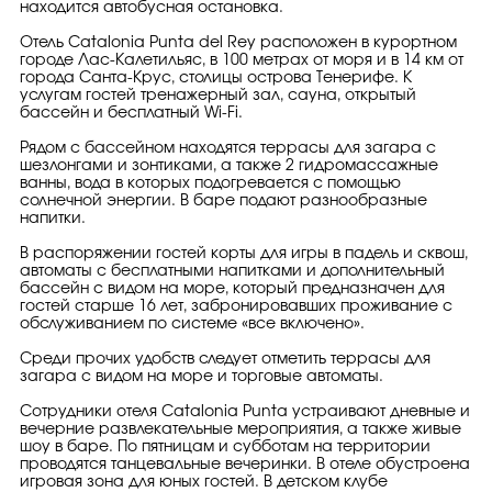
находится автобусная остановка.
Отель Catalonia Punta del Rey расположен в курортном
городе Лас-Калетильяс, в 100 метрах от моря и в 14 км от
города Санта-Крус, столицы острова Тенерифе. К
услугам гостей тренажерный зал, сауна, открытый
бассейн и бесплатный Wi-Fi.
Рядом с бассейном находятся террасы для загара с
шезлонгами и зонтиками, а также 2 гидромассажные
ванны, вода в которых подогревается с помощью
солнечной энергии. В баре подают разнообразные
напитки.
В распоряжении гостей корты для игры в падель и сквош,
автоматы с бесплатными напитками и дополнительный
бассейн с видом на море, который предназначен для
гостей старше 16 лет, забронировавших проживание с
обслуживанием по системе «все включено».
Среди прочих удобств следует отметить террасы для
загара с видом на море и торговые автоматы.
Сотрудники отеля Catalonia Punta устраивают дневные и
вечерние развлекательные мероприятия, а также живые
шоу в баре. По пятницам и субботам на территории
проводятся танцевальные вечеринки. В отеле обустроена
игровая зона для юных гостей. В детском клубе