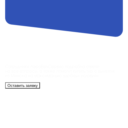
Контакты
Сотрудники АэроБелСервис подробно ответят
на все вопросы, а также помогут купить тур с вылетом
из Минска на максимально удобных условиях.
Оставить заявку