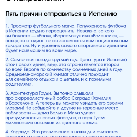
Пять причин отправиться в Испанию
1. Просмотр футбольного матча. Популярность футбола
в Испании трудно переоценить. Неважно, за кого
вы болеете — «Реал», «Барселону» или «Валенсию», —
поход на стадион точно запомнится вам национальным
колоритом. Ну и уровень самого спортивного действия
будет наивысшим во всем мире.
2. Солнечная погода круглый год. Цена тура в Испанию
стоит своих денег, ведь эта страна является второй
во всей Европе по количеству солнечных дней в году.
Средиземноморский климат отлично подходит
для семейного отдыха и с детьми, и с пожилыми
родителями.
3. Архитектура Гауди. Вы точно слышали
про сюрреалистичный собор Саграда Фамилия
в Барселоне. А теперь вы можете увидеть его своими
глазами! Не забывайте и другие интересные места
поблизости — дома Бальо и Мила удивят
причудливостью своих фасадов, а парк Гуэля —
миллионами осколков из цветного стекла.
4. Коррида. Это развлечение в наши дни считается