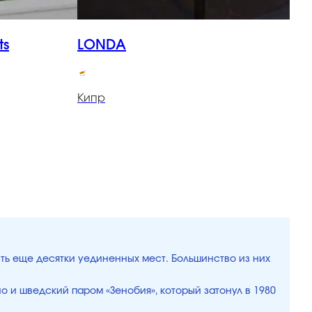
ts
LONDA
K
Кипр
К
ть еще десятки уединенных мест. Большинство из них
о и шведский паром «Зенобия», который затонул в 1980