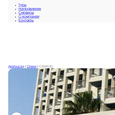
Туры
Направления
Сервисы
O компании
Контакты
Abstour.by
/
Отели
/
CARAVEL