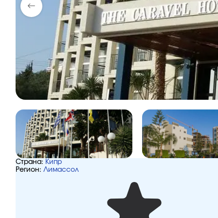
Страна:
Кипр
Регион:
Лимассол