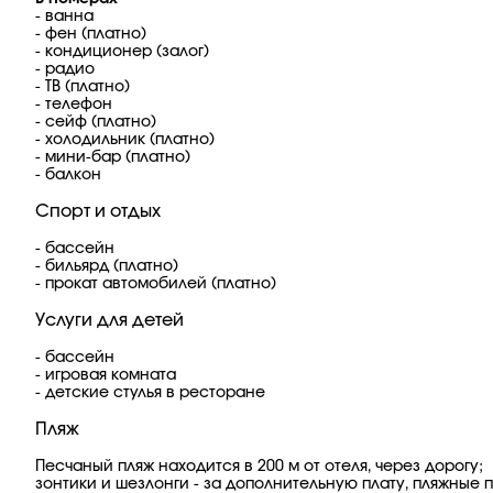
- ванна
- фен (платно)
- кондиционер (залог)
- радио
- ТВ (платно)
- телефон
- сейф (платно)
- холодильник (платно)
- мини-бар (платно)
- балкон
Спорт и отдых
- бассейн
- бильярд (платно)
- прокат автомобилей (платно)
Услуги для детей
- бассейн
- игровая комната
- детские стулья в ресторане
Пляж
Песчаный пляж находится в 200 м от отеля, через дорогу;
зонтики и шезлонги - за дополнительную плату, пляжные 