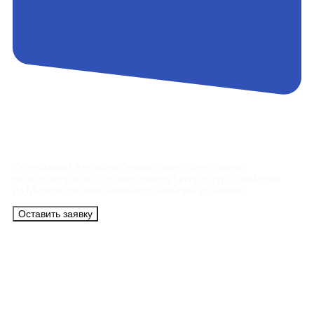
Контакты
Сотрудники АэроБелСервис подробно ответят
на все вопросы, а также помогут купить тур с вылетом
из Минска на максимально удобных условиях.
Оставить заявку