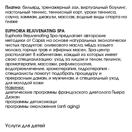
Платно:
бильярд, тренажерный зал, виртуальный боулинг,
настольный теннис, теннисный корт, уроки тенниса,
сауна, хаммам, джакузи, массаж, водные виды спорта на
пляже
EUPHORIA REJUVENATING SPA
Euphoria Rejuvenating Spa предлагает авторские
методики от Capsis на основе натуральных экологически
чистых продуктов: оливкового масла, мёда, козьего
молока, горных трав и эфирных масел. Spa-центр
располагает 8 кабинетами, каждый из которых имеет
свою специализацию: уход за лицом и телом, пилинги,
ароматерапия, массажи, рефлексология,
водогрязелечение, хромотерапия, гидротерапия -
специалисты помогут подобрать процедуру и
прекрасным дамам, и мужчинам, и специальный уход
для молодой кожи
Новинки:
диетические программы французского диетолога Пьера
Дюкан
программы детоксикаци
программы омоложения (anti aging)
Услуги для детей