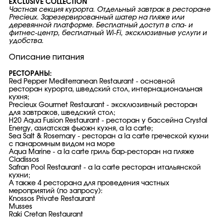
EXCLUSIVE COLLECTION
Частная секция курорта. Отдельный завтрак в ресторане
Precieux. Зарезервированный шатер на пляже или
деревянной платформе. Бесплатный доступ в спа- и
фитнес-центр, бесплатный Wi-Fi, эксклюзивные услуги и
удобства.
Описание питания
РЕСТОРАНЫ:
Red Pepper Mediterranean Restaurant - основной
ресторан курорта, шведский стол, интернациональная
кухня;
Precieux Gourmet Restaurant - эксклюзивный ресторан
для завтраков, шведский стол;
H20 Aqua Fusion Restaurant - ресторан у бассейна Crystal
Energy, азиатская фьюжн кухня, a la carte;
Sea Salt & Rosemary - ресторан a la carte греческой кухни
с панаромным видом на море
Aqua Marine - a la carte гриль бар-ресторан на пляже
Cladissos
Safran Pool Restaurant - a la carte ресторан итальянской
кухни;
А также 4 ресторана для проведения частных
мероприятий (по запросу):
Knossos Private Restaurant
Musses
Raki Cretan Restaurant