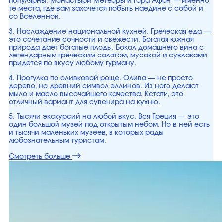
популярны. Монастыри Метеоры и гора Афон — именно
те места, где вам захочется побыть наедине с собой и
со Вселенной.
3. Наслаждение национальной кухней. Греческая еда —
это сочетание сочности и свежести. Богатая южная
природа дает богатые плоды. Бокал домашнего вина с
легендарным греческим салатом, мусакой и сувлаками
придется по вкусу любому гурману.
4. Прогулка по оливковой роще. Олива — не просто
дерево, но древний символ эллинов. Из него делают
мыло и масло высочайшего качества. Кстати, это
отличный вариант для сувенира на кухню.
5. Тысячи экскурсий на любой вкус. Вся Греция — это
один большой музей под открытым небом. Но в ней есть
и тысячи маленьких музеев, в которых рады
любознательным туристам.
Смотреть больше