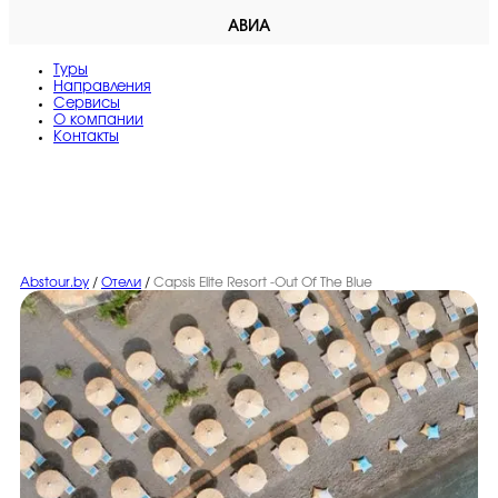
АВИА
Туры
Направления
Сервисы
O компании
Контакты
Abstour.by
/
Отели
/
Capsis Elite Resort -Out Of The Blue