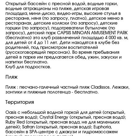
Открытый бассейн с пресной водой, водные горки,
водные аттракционы на пляже, детская игровая
площадка, мини-диско, видео-игры, высокие стулья в
ресторане, няня (по запросу, платно), детское меню в
ресторанах, детские коляски (по запросу), детские
горшки (по запросу), подогреватели бутылочек (по
запросу), детский парк CAPSIS MINOAN AMUSEMENT PARK
(бесплатно) это клуб развлечений площадью 4 000 кв. м,
для детей от 4 до 11 лет. Дети находятся в клубе без
родителей, под присмотром воспитателей
(русскоговорящий персонал). Во время пребывания
детей в парке им предлагается обед, ужин, закуски и
напитки бесплатно.
Клуб для подростков.
Пляж
Пляж : песчано-галечный частный пляж Cladissos. Лежаки,
зонтики и пляжные полотенца - бесплатно.
Территория
Oasis c небольшой водной горкой для детей (открытый,
пресная вода); Crystal Energy (открытый, пресная вода);
Ruby Red (открытый, пресная вода, не для маленьких
детей); Safran (открытый, пресная вода); Euphoria,
бассейн в SPA-центре с джакузи и гидромассажем