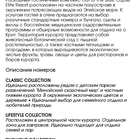
Роскошный гостиничный комплекс Out of the Blue, Capsis
Elite Resort расположен на частном полуострове в
окружении потрясающих видов на Эгейское море. К
услугам гостей в отеле предлагаются на выбор
различные стандартные номера и бунгало, сьюты и
виллы с бассейном, медицинские оздоровительные
программы и обширные возможности для отдыха на о.
Крит. Территория курорта представляет собой
живописный ботанический сад с пышной
растительностью, а также частными теплицами и
огородами, в которых выращиваются экологически
чистые фрукты, травы, овощи и цветы для ресторанов и
баров курорта.
Описание номеров
CLASSIC COLLECTION
Идеально расположены рядом с детским парком
развлечений "Минойский сказочный мир" и частным
пляжем курорта В окружении экзотических цветов и
деревьев • Идеальный выбор для семейного отдыха и
любителей природы.
LIFESTYLE COLLECTION
Расположен в центральной части курорта. Отдельная
зона для завтраков. Идеально подходит для отдыха
семей и пар