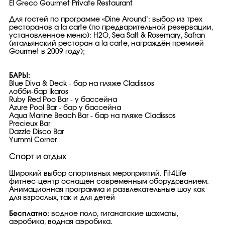
El Greco Gourmet Private Restaurant
Для гостей по программе «Dine Around": выбор из трех
ресторанов a la carte (по предварительной резервации,
установленное меню): H2O, Sea Salt & Rosemary, Safran
(итальянский ресторан a la carte, награждён премией
Gourmet в 2009 году);
БАРЫ:
Blue Diva & Deck - бар на пляже Cladissos
лобби-бар Ikaros
Ruby Red Poo Bar - у бассейна
Azure Pool Bar - бар у бассейна
Aqua Marine Beach Bar - бар на пляже Cladissos
Precieux Bar
Dazzle Disco Bar
Yummi Corner
Спорт и отдых
Широкий выбор спортивных мероприятий. Fit4Life
фитнес-центр оснащен современным оборудованием.
Анимационная программа и развлекательные шоу как
для взрослых, так и для детей
Бесплатно:
водное поло, гиганатские шахматы,
аэробика, водная аэробика.