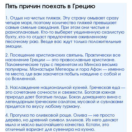
Пять причин поехать в Грецию
1. Отдых на чистых пляжах. Эту страну омывает сразу
четыре моря, поэтому количество пляжей превышает
самые смелые ожидания. При этом они чистые и
разноплановые. Кто-то выберет уединенную скалистую
бухту, кто-то отдаст предпочтение оживленному
песочному раю. Везде вас ждут только положительные
эмоции.
2. Посещение христианских святынь. Практически все
население Греции — это православные христиане.
Паломнические туры с перелетом из Минска весьма
популярны. Монастыри Метеоры и гора Афон — именно
те места, где вам захочется побыть наедине с собой и
со Вселенной.
3. Наслаждение национальной кухней. Греческая еда —
это сочетание сочности и свежести. Богатая южная
природа дает богатые плоды. Бокал домашнего вина с
легендарным греческим салатом, мусакой и сувлаками
придется по вкусу любому гурману.
4. Прогулка по оливковой роще. Олива — не просто
дерево, но древний символ эллинов. Из него делают
мыло и масло высочайшего качества. Кстати, это
отличный вариант для сувенира на кухню.