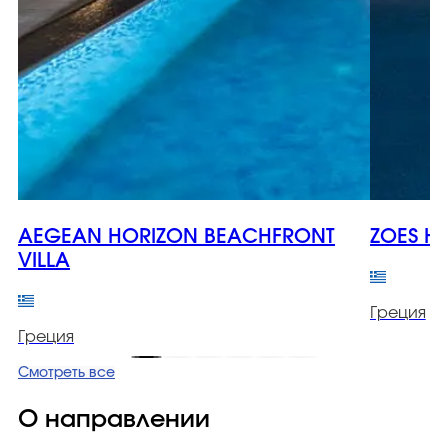
AEGEAN HORIZON BEACHFRONT
ZOES H
VILLA
Греция
Греция
Смотреть все
О направлении