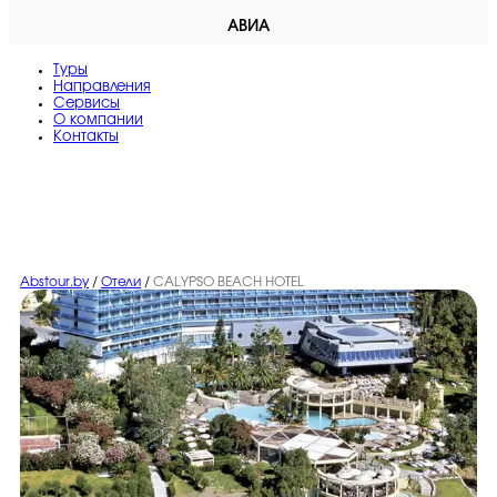
АВИА
Туры
Направления
Сервисы
O компании
Контакты
Abstour.by
/
Отели
/
CALYPSO BEACH HOTEL