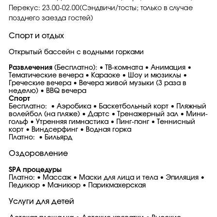
Перекус: 23.00-02.00(Сэндвичи/тосты; только в случае
позднего заезда гостей)
Спорт и отдых
Открытый бассейн с водными горками
Развлечения
(Бесплатно): • ТВ-комната • Анимация •
Тематические вечера • Караоке • Шоу и мюзиклы •
Греческие вечера • Вечера живой музыки (3 раза в
неделю) • BBQ вечера
Спорт
Бесплатно: • Аэробика • Баскетбольный корт • Пляжный
волейбол (на пляже) • Дартс • Тренажерный зал • Мини-
гольф • Утренняя гимнастика • Пинг-понг • Теннисный
корт • Виндсерфинг • Водная горка
Платно: • Бильярд
Оздоровление
SPA процедуры
Платно: • Массаж • Маски для лица и тела • Эпиляция •
Педикюр • Маникюр • Парикмахерская
Услуги для детей