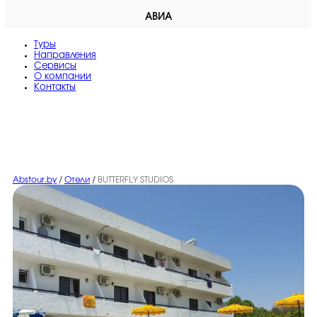
АВИА
Туры
Направления
Сервисы
O компании
Контакты
Abstour.by
/
Отели
/
BUTTERFLY STUDIOS