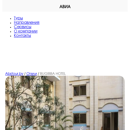
АВИА
Туры
Направления
Сервисы
O компании
Контакты
Abstour.by
/
Отели
/
BUGIBBA HOTEL