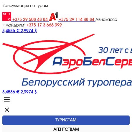
Консультация по турам
+375 29 508 48 84
+375 29 114 48 84
Авиакасса
+375 17 3 666 999
"Флайдрим"
3,4586 €
2,9974 $
3,4586 €
2,9974 $
ТУРИСТАМ
АГЕНТСТВАМ