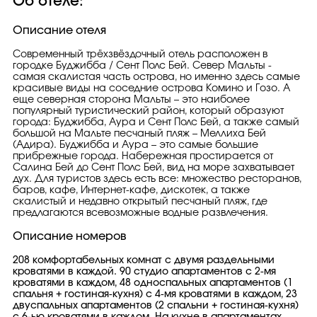
Об отеле:
Описание отеля
Современный трёхзвёздочный отель расположен в
городке Буджибба / Сент Полс Бей. Север Мальты -
самая скалистая часть острова, но именно здесь самые
красивые виды на соседние острова Комино и Гозо. А
еще северная сторона Мальты – это наиболее
популярный туристический район, который образуют
города: Буджибба, Аура и Сент Полс Бей, а также самый
большой на Мальте песчаный пляж – Меллиха Бей
(Адира). Буджибба и Аура – это самые большие
прибрежные города. Набережная простирается от
Салина Бей до Сент Полс Бей, вид на море захватывает
дух. Для туристов здесь есть все: множество ресторанов,
баров, кафе, Интернет-кафе, дискотек, а также
скалистый и недавно открытый песчаный пляж, где
предлагаются всевозможные водные развлечения.
Описание номеров
208 комфортабельных комнат с двумя раздельными
кроватями в каждой. 90 студио апартаментов с 2-мя
кроватями в каждом, 48 односпальных апартаментов (1
спальня + гостиная-кухня) с 4-мя кроватями в каждом, 23
двуспальных апартаментов (2 спальни + гостиная-кухня)