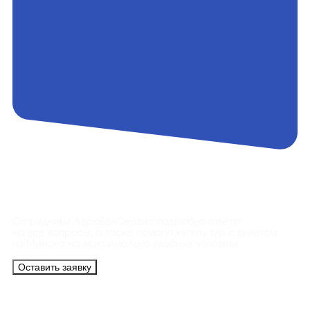
Контакты
Сотрудники АэроБелСервис подробно ответят
на все вопросы, а также помогут купить тур с вылетом
из Минска на максимально удобных условиях.
Оставить заявку