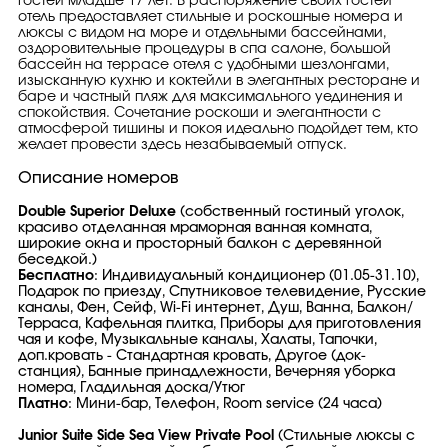
гостей младше 17 лет. В распоряжение своих гостей
отель предоставляет стильные и роскошные номера и
люксы с видом на море и отдельными бассейнами,
оздоровительные процедуры в спа салоне, большой
бассейн на террасе отеля с удобными шезлонгами,
изысканную кухню и коктейли в элегантных ресторане и
баре и частный пляж для максимального уединения и
спокойствия. Сочетание роскоши и элегантности с
атмосферой тишины и покоя идеально подойдет тем, кто
желает провести здесь незабываемый отпуск.
Описание номеров
Double Superior Deluxe
(собственный гостиный уголок,
красиво отделанная мраморная ванная комната,
широкие окна и просторный балкон с деревянной
беседкой.)
Бесплатно
: Индивидуальный кондиционер (01.05-31.10),
Подарок по приезду, Спутниковое телевидение, Русские
каналы, Фен, Сейф, Wi-Fi интернет, Душ, Ванна, Балкон/
Терраса, Кафельная плитка, Приборы для приготовления
чая и кофе, Музыкальные каналы, Халаты, Тапочки,
доп.кровать - Стандартная кровать, Другое (док-
станция), Банные принадлежности, Вечерняя уборка
номера, Гладильная доска/Утюг
Платно
: Мини-бар, Телефон, Room service (24 часа)
Junior Suite Side Sea View Private Pool
(Стильные люксы с