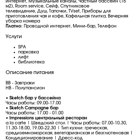
интернет, Музыкальные каналы, Частный бассейн (16
м2), Room service, Сейф, Спутниковое
телевидение, Душ, Тапочки, TVset, Приборы для
приготовления чая и кофе, Кафельная плитка, Вечерняя
уборка номера
Платно
: Проводной интернет, Мини-бар, Телефон
Услуги
SPA
парковка
лифт
библиотека
Описание питания
BB - Завтраки
HB - Полупансион
• Sketch бар у бассейна
Часы работы: 09.00-17.00
• Sketch Campagne бар
Часы работы: 17.00 - 01.00
• Impressions центральный ресторан
a la carte | Шведский стол | Часы работы: 07.00-10.30,
11.30-18.00, 19.00-22.30 | Тип кухни: греческая,
средиземноморская, вегетарианская и безглютеновая |
Кондиционирование | Дресс-код