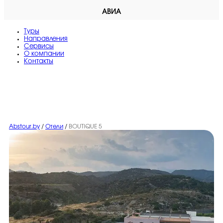
АВИА
Туры
Направления
Сервисы
O компании
Контакты
Abstour.by
/
Отели
/
BOUTIQUE 5