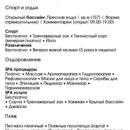
Спорт и отдых
Открытый
бассейн
: Пресная вода | кв.м (157) | Форма
(прямоугольник) | Комментарии (открыт: 09.00-19.00)
Спорт
Бесплатно: • Тренажерный зал • Теннисный корт
(вечером платно) • Йога
Развлечения
Бесплатно: • Вечера живой музыки (3 раза в неделю)
Оздоровление
SPA процедуры
Платно: • Массаж • Ароматерапия • Гидротерапия •
Рефлексология • Маски для лица и тела • Скрабы для
тела • Эпиляция • Педикюр • Маникюр •
Парикмахерская
SPA услуги
Бесплатно:
• Сауна • Тренажерный зал • Хаммам • Крытый бассейн
• Джакузи
Пляж
Песчано-галечный • Пляжные полотенца (карта) •