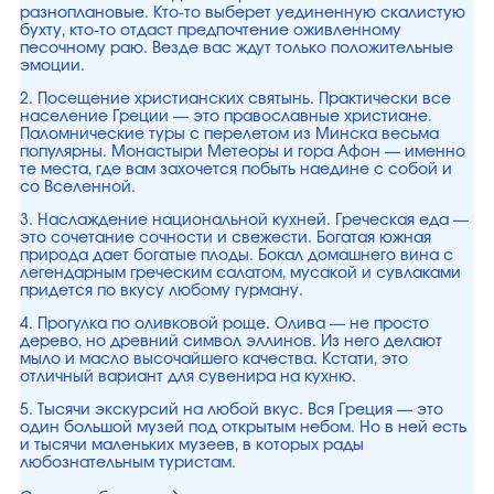
разноплановые. Кто-то выберет уединенную скалистую
бухту, кто-то отдаст предпочтение оживленному
песочному раю. Везде вас ждут только положительные
эмоции.
2. Посещение христианских святынь. Практически все
население Греции — это православные христиане.
Паломнические туры с перелетом из Минска весьма
популярны. Монастыри Метеоры и гора Афон — именно
те места, где вам захочется побыть наедине с собой и
со Вселенной.
3. Наслаждение национальной кухней. Греческая еда —
это сочетание сочности и свежести. Богатая южная
природа дает богатые плоды. Бокал домашнего вина с
легендарным греческим салатом, мусакой и сувлаками
придется по вкусу любому гурману.
4. Прогулка по оливковой роще. Олива — не просто
дерево, но древний символ эллинов. Из него делают
мыло и масло высочайшего качества. Кстати, это
отличный вариант для сувенира на кухню.
5. Тысячи экскурсий на любой вкус. Вся Греция — это
один большой музей под открытым небом. Но в ней есть
и тысячи маленьких музеев, в которых рады
любознательным туристам.