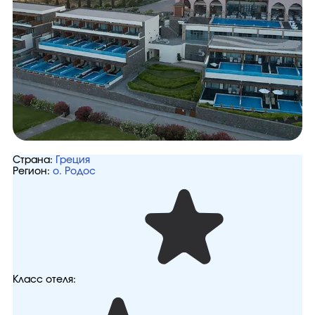
Страна:
Греция
Регион:
о. Родос
Класс отеля: