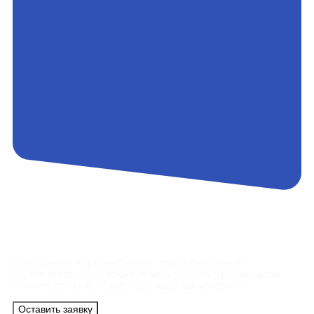
Контакты
Сотрудники АэроБелСервис подробно ответят
на все вопросы, а также помогут купить тур с вылетом
из Минска на максимально удобных условиях.
Оставить заявку