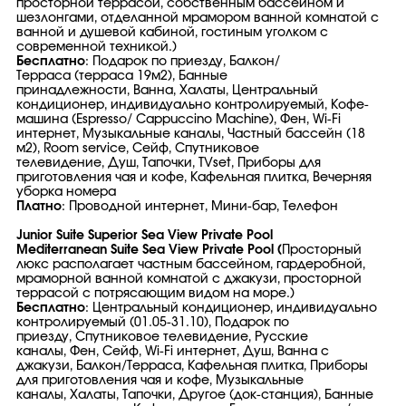
просторной террасой, собственным бассейном и
шезлонгами, отделанной мрамором ванной комнатой с
ванной и душевой кабиной, гостиным уголком с
современной техникой.)
Бесплатно
: Подарок по приезду, Балкон/
Терраса (терраса 19м2), Банные
принадлежности, Ванна, Халаты, Центральный
кондиционер, индивидуально контролируемый, Кофе-
машина (Espresso/ Cappuccino Machine), Фен, Wi-Fi
интернет, Музыкальные каналы, Частный бассейн (18
м2), Room service, Сейф, Спутниковое
телевидение, Душ, Тапочки, TVset, Приборы для
приготовления чая и кофе, Кафельная плитка, Вечерняя
уборка номера
Платно
: Проводной интернет, Мини-бар, Телефон
Junior Suite Superior Sea View Private Pool
Mediterranean Suite Sea View Private Pool (
Просторный
люкс располагает частным бассейном, гардеробной,
мраморной ванной комнатой с джакузи, просторной
террасой с потрясающим видом на море.)
Бесплатно
: Центральный кондиционер, индивидуально
контролируемый (01.05-31.10), Подарок по
приезду, Спутниковое телевидение, Русские
каналы, Фен, Сейф, Wi-Fi интернет, Душ, Ванна с
джакузи, Балкон/Терраса, Кафельная плитка, Приборы
для приготовления чая и кофе, Музыкальные
каналы, Халаты, Тапочки, Другое (док-станция), Банные