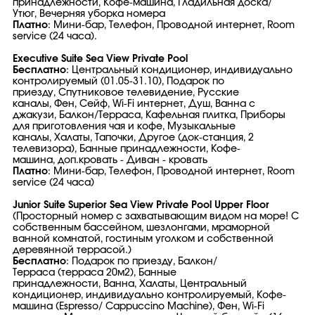
принадлежности, Кофе-машина, Гладильная доска/
Утюг, Вечерняя уборка номера
Платно
: Мини-бар, Телефон, Проводной интернет, Room
service (24 часа).
Executive Suite Sea View Private Pool
Бесплатно
: Центральный кондиционер, индивидуально
контролируемый (01.05-31.10), Подарок по
приезду, Спутниковое телевидение, Русские
каналы, Фен, Сейф, Wi-Fi интернет, Душ, Ванна с
джакузи, Балкон/Терраса, Кафельная плитка, Приборы
для приготовления чая и кофе, Музыкальные
каналы, Халаты, Тапочки, Другое (док-станция, 2
телевизора), Банные принадлежности, Кофе-
машина, доп.кровать - Диван - кровать
Платно
: Мини-бар, Телефон, Проводной интернет, Room
service (24 часа)
Junior Suite Superior Sea View Private Pool Upper Floor
(Просторный номер с захватывающим видом на море! С
собственным бассейном, шезлонгами, мраморной
ванной комнатой, гостиным уголком и собственной
деревянной террасой.)
Бесплатно
: Подарок по приезду, Балкон/
Терраса (терраса 20м2), Банные
принадлежности, Ванна, Халаты, Центральный
кондиционер, индивидуально контролируемый, Кофе-
машина (Espresso/ Cappuccino Machine), Фен, Wi-Fi