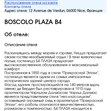
Расположение отеля на карте
Контакты отеля
Адрес отеля:
12 Avenue de Verdun, 06000 Nice, Франция
BOSCOLO PLAZA B4
Об отеле:
Описание отеля
Pаскинувшись между морем и горами, Ницца предлагает
своим гостям незабываемый отдых ! В тени живописных
пальм, гостиница Б4 ПЛАЗА предлагает
высококачественное обслуживание и максимальный
комфорт.
Построенная в 1850 году в стиле “Прекрасной Эпохи”,
гостиница является одним из самых импозантных
исторических зданий центра города.
Фасад здания, простирающийся на 140 метров вдоль
авеню де Верден был реставрирoван в 1910 году
архитектором Чарльзом Далмасом. Чарльз Далмас
является представителем стиля “нео-классицизм”,
оставивший огромный след в архитектуре “Прекрасной
Эпохи”, его работы отличаются величественностью,
размахом и помпезностью. Б4 ПЛАЗА находится в