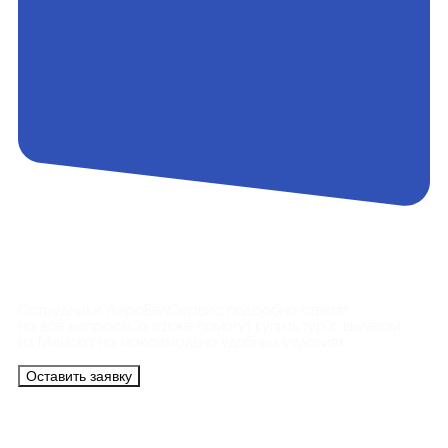
Контакты
Сотрудники АэроБелСервис подробно ответят
на все вопросы, а также помогут купить тур с вылетом
из Минска на максимально удобных условиях.
Оставить заявку