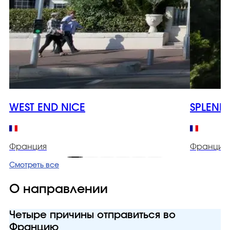
WEST END NICE
SPLENDI
Франция
Франция
Смотреть все
О направлении
Четыре причины отправиться во
Францию