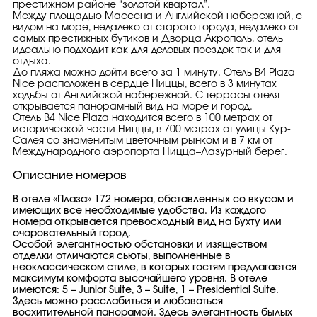
престижном районе “золотой квартал”.
Между площадью Массена и Английской набережной, с
видом на море, недалеко от старого города, недалеко от
самых престижных бутиков и Дворца Акрополь, отель
идеально подходит как для деловых поездок так и для
отдыха.
До пляжа можно дойти всего за 1 минуту. Отель B4 Plaza
Nice расположен в сердце Ниццы, всего в 3 минутах
ходьбы от Английской набережной. С террасы отеля
открывается панорамный вид на море и город.
Отель B4 Nice Plaza находится всего в 100 метрах от
исторической части Ниццы, в 700 метрах от улицы Кур-
Салея со знаменитым цветочным рынком и в 7 км от
Международного аэропорта Ницца–Лазурный берег.
Описание номеров
В отеле «Плаза» 172 номера, обставленных со вкусом и
имеющих все необходимые удобства. Из каждого
номера открывается превосходный вид на Бухту или
очаровательный город.
Особой элегантностью обстановки и изяществом
отделки отличаются сьюты, выполненные в
неоклассическом стиле, в которых гостям предлагается
максимум комфорта высочайшего уровня. В отеле
имеются: 5 – Junior Suite, 3 – Suite, 1 – Presidential Suite.
Здесь можно расслабиться и любоваться
восхитительной панорамой. Здесь элегантность былых