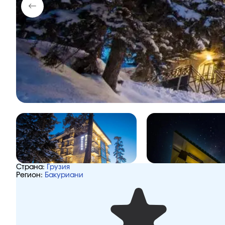
Страна:
Грузия
Регион:
Бакуриани