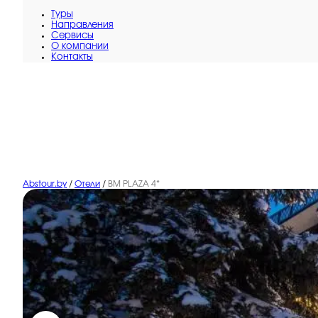
Туры
Направления
Сервисы
O компании
Контакты
Abstour.by
/
Отели
/
BM PLAZA 4*