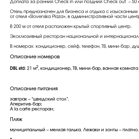
Доплата за ранний Сheck in или поздний Check out – 50
Отель предназначен для бизнеса и отдыха с изысканным 
от отеля «Slovenska Plaza», в административной части цент
В 200 м от отеля расположен крытый спортивный центр.
Эксклюзивный ресторан национальной и интернационально
В номерах: кондиционер, сейф, телефон, ТВ, мини-бар, д
Описание номеров
2
DBL std:
21 м
, кондиционер, ТВ, мини-бар, ванная комнат
Описание питания
завтрак – “шведский стол”.
Аперитив-бар;
A la carte ресторан;
Пляж
муниципальный – мелкая галька. Лежаки и зонты – платно.