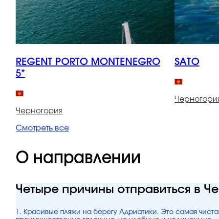
REGENT PORTO MONTENEGRO
SATO
5*
Черногори
Черногория
Смотреть все
О направлении
Четыре причины отправиться в Ч
1. Красивые пляжи на берегу Адриатики. Это самая чист