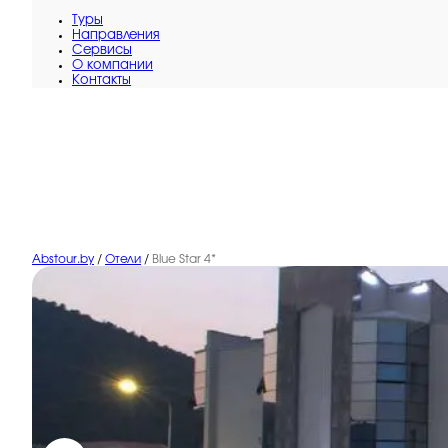
Туры
Направления
Сервисы
O компании
Контакты
Abstour.by
/
Отели
/
Blue Star 4*