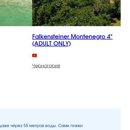
Falkensteiner Montenegro 4*
C
(ADULT ONLY)
Ч
Черногория
даже через 55 метров воды. Сами пляжи