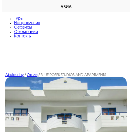
АВИА
Туры
Направления
Сервисы
O компании
Контакты
Abstour.by
/
Отели
/
BLUE ROSES STUDIOS AND APARTMENTS