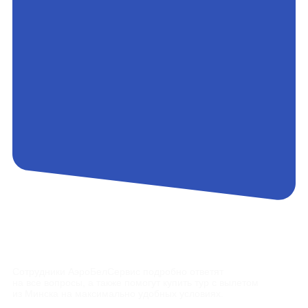
Контакты
Сотрудники АэроБелСервис подробно ответят
на все вопросы, а также помогут купить тур с вылетом
из Минска на максимально удобных условиях.