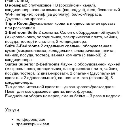
(~65-70 кв.м).
В номерах:
спутниковое ТВ (российский канал),
кондиционер, ванная комната (ванна/душ), фен, бесплатный
Wi-Fi интернет, сейф (за доплату), балкон/терраса.
Двуспальная кровать.
Triple Room
Двуспальная кровать и односпальная кровать
или раскладная.
1-Bedroom Suite
2 комнаты. Салон с оборудованной кухней
(микроволновка, холодильник, электрическая плита, чайник,
посуда, тостер) и спальня, 2 кондиционера.
Suite 2
-Bedrooms
2 отдельных спальни, оборудованная
кухня (микроволновка, холодильник, электрическая плита,
чайник, посуда, тостер), ванная комната (с ванной), 2
кондиционера.
Suites Superior 2-Bedrooms
Лаунж с оборудованной кухней
(микроволновка, холодильник, электрическая плита, чайник,
посуда, тостер), 2 диван-кровати, 2 спальни (двуспальная
кровать и 2 односпальные), ванная комната (с ванной), 3
кондиционера.
Тип дополнительной кровати – диван-кровать/раскладная.
Пакет для молодоженов: цветы, вино, фрукты.
Ежедневная уборка номеров, смена белья – 3 раза в неделю.
Услуги
конференц-зал
тренажерный зал