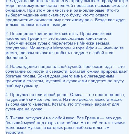
1. Отдых на чистых пляжах. Эту страну омывает сразу четыре
моря, поэтому количество пляжей превышает самые смелые
ожидания. При этом они чистые и разноплановые. Кто-то
выберет уединенную скалистую бухту, кто-то отдаст
предпочтение оживленному песочному раю. Везде вас ждут
только положительные эмоции.
2. Посещение христианских святынь. Практически все
население Греции — это православные христиане.
Паломнические туры с перелетом из Минска весьма
популярны. Монастыри Метеоры и гора Афон — именно те
места, где вам захочется побыть наедине с собой и со
Вселенной.
3. Наслаждение национальной кухней. Греческая еда — это
сочетание сочности и свежести. Богатая южная природа дает
богатые плоды. Бокал домашнего вина с легендарным
греческим салатом, мусакой и сувлаками придется по вкусу
любому гурману.
4. Прогулка по оливковой роще. Олива — не просто дерево,
но древний символ эллинов. Из него делают мыло и масло
высочайшего качества. Кстати, это отличный вариант для
сувенира на кухню.
5. Тысячи экскурсий на любой вкус. Вся Греция — это один
большой музей под открытым небом. Но в ней есть и тысячи
маленьких музеев, в которых рады любознательным
туристам.