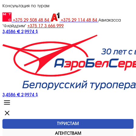
Консультация по турам
+375 29 508 48 84
+375 29 114 48 84
Авиакасса
+375 17 3 666 999
"Флайдрим"
3,4586 €
2,9974 $
3,4586 €
2,9974 $
ТУРИСТАМ
АГЕНТСТВАМ