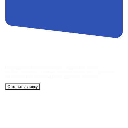
Контакты
Сотрудники АэроБелСервис подробно ответят
на все вопросы, а также помогут купить тур с вылетом
из Минска на максимально удобных условиях.
Оставить заявку