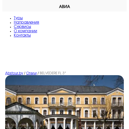
АВИА
Туры
Направления
Сервисы
O компании
Контакты
Abstour.by
/
Отели
/
BELVEDERE FL 3*