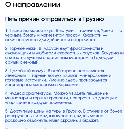
О направлении
Пять причин отправиться в Грузию
1. Пляжи на любой вкус. В Батуми — галечные, Уреки — с
черным, богатым магнетитом песком, Квариати —
отличное место для дайвинга и снорклинга.
2. Горные лыжи. В Гудаури едут фристайлисты и
слаломщики и любители скоростных спусков. Бакуриани
считается лучшим спортивным куротром, а Годердзи —
самый снежный.
3. Целебный воздух. В этой стране все является
лечебным — горный воздух, климат, минеральные и
грязевые источники. Именно здесь производится
легендарная минералка «Боржоми».
4. Чудеса архитектуры. Можно увидеть пещерные
монастыри и горные крепости, невероятные дворцы и
«парящие» в воздухе поселения.
5. Доступные цены на туры в Грузию. В отличие от более
раскрученных и модных курортов, здесь можно
роскошно отдохнуть, имея скромный бюджет.