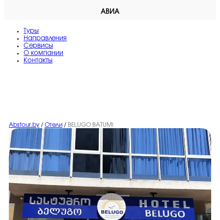
АВИА
Туры
Направления
Сервисы
O компании
Контакты
Abstour.by
/
Отели
/
BELUGO BATUMI