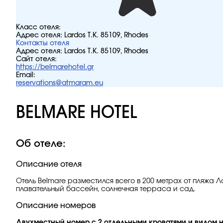
Класс отеля:
Адрес отеля:
Lardos T.K. 85109, Rhodes
Контакты отеля
Адрес отеля:
Lardos T.K. 85109, Rhodes
Сайт отеля:
https://belmarehotel.gr
Email:
reservations@atmaram.eu
BELMARE HOTEL
Об отеле:
Описание отеля
Отель Belmare разместился всего в 200 метрах от пляжа 
плавательный бассейн, солнечная терраса и сад.
Описание номеров
Двухместный номер с 2 отдельными кроватями и видом 