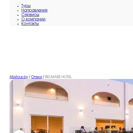
Туры
Направления
Сервисы
O компании
Контакты
Abstour.by
/
Отели
/
BELMARE HOTEL