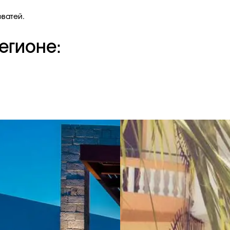
оватей.
егионе: