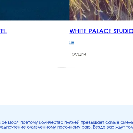
TEL
WHITE PALACE STUDI
Греция
етыре моря, поэтому количество пляжей превышает самые смел
предпочтение оживленному песочному раю. Везде вас ждут то