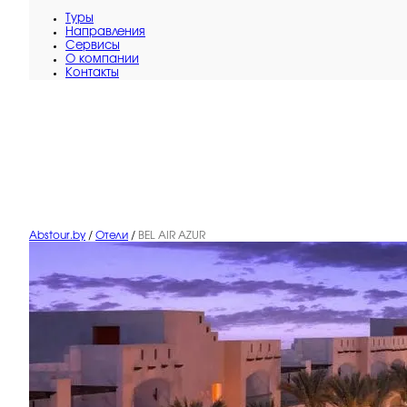
Туры
Направления
Сервисы
O компании
Контакты
Abstour.by
/
Отели
/
BEL AIR AZUR