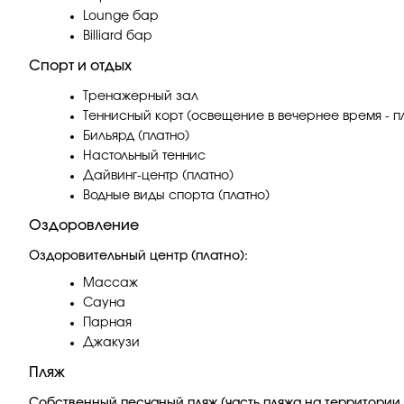
Lounge бар
Billiard бар
Спорт и отдых
Тренажерный зал
Теннисный корт (освещение в вечернее время - п
Бильярд (платно)
Настольный теннис
Дайвинг-центр (платно)
Водные виды спорта (платно)
Оздоровление
Оздоровительный центр (платно):
Массаж
Сауна
Парная
Джакузи
Пляж
Собственный песчаный пляж (часть пляжа на территории от