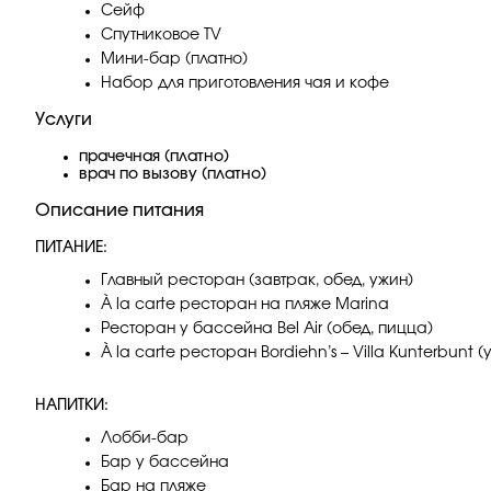
Сейф
Спутниковое TV
Мини-бар (платно)
Набор для приготовления чая и кофе
Услуги
прачечная (платно)
врач по вызову (платно)
Описание питания
ПИТАНИЕ:
Главный ресторан (завтрак, обед, ужин)
À la carte ресторан на пляже Marina
Ресторан у бассейна Bel Air (обед, пицца)
À la carte ресторан Bordiehn’s – Villa Kunterbun
НАПИТКИ:
Лобби-бар
Бар у бассейна
Бар на пляже